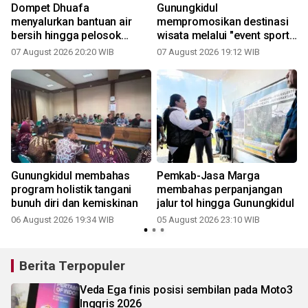
Dompet Dhuafa
Gunungkidul
menyalurkan bantuan air
mempromosikan destinasi
bersih hingga pelosok
wisata melalui "event sport
Gunungkidul
tourism"
07 August 2026 20:20 WIB
07 August 2026 19:12 WIB
Gunungkidul membahas
Pemkab-Jasa Marga
program holistik tangani
membahas perpanjangan
bunuh diri dan kemiskinan
jalur tol hingga Gunungkidul
06 August 2026 19:34 WIB
05 August 2026 23:10 WIB
3
Berita Terpopuler
Veda Ega finis posisi sembilan pada Moto3
Inggris 2026