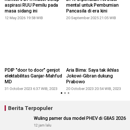
aspirasi RUU Pemilu pada
mental untuk Pembumian
masa sidang ini
Pancasila di era kini
2
12 May 2026 19:58 WIB
20 September 2025 21:05 WIB
PDIP "door to door" genjot
Aria Bima: Saya tak ikhlas
elektabilitas Ganjar-Mahfud
Jokowi-Gibran dukung
MD
Prabowo
31 October 2023 6:37 WIB, 2023
20 October 2023 20:54 WIB, 2023
2
Berita Terpopuler
Wuling pamer dua model PHEV di GIIAS 2026
12 jam lalu