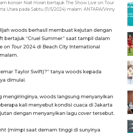
alam konser Niall Horan bertajuk The Show Live on Tour
arta Utara pada Sabtu (11/5/2024) malam. ANTARA/Vinny
elijah woods berhasil membuat kejutan dengan
ift bertajuk “Cruel Summer” saat tampil dalam
e on Tour
2024 di Beach City International
) malam.
ggemar Taylor Swift)?” tanya woods kepada
ya dimulai.
g mengiringinya, woods langsung menyanyikan
eberapa kali menyebut kondisi cuaca di Jakarta
jutan dengan menyanyikan lagu
cover
tersebut.
ght
(mimpi saat demam tinggi di sunyinya