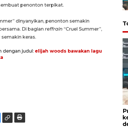
membuat penonton terpikat.
mmer” dinyanyikan, penonton semakin
T
bersama. Di bagian
reffrain
“Cruel Summer”,
 semakin keras.
m dengan judul:
elijah woods bawakan lagu
ta
P
k
d