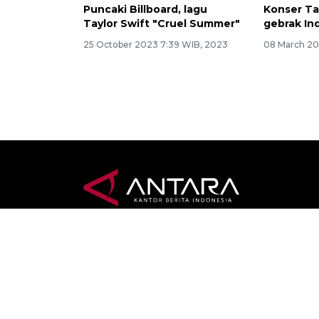
Puncaki Billboard, lagu
Konser Ta
Taylor Swift "Cruel Summer"
gebrak In
25 October 2023 7:39 WIB, 2023
08 March 20
Terkini
Jogja 
Top News
Politi
Terpopuler
Peris
Foto
Ekon