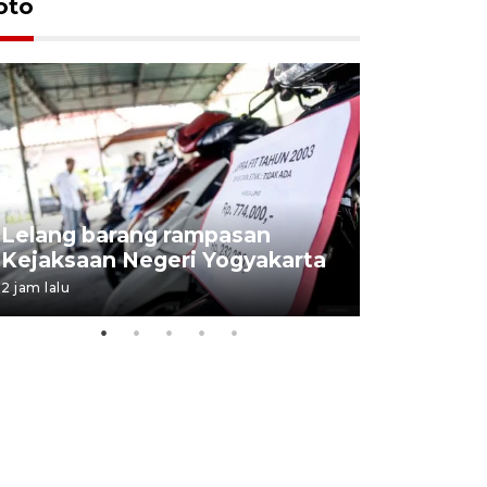
oto
Lelang barang rampasan
Pasokan h
Kejaksaan Negeri Yogyakarta
melimpah 
2 jam lalu
8 jam lalu