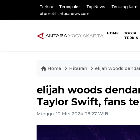
Terkini
Terpopuler
Top News
Tentang Kami
otomotif.antaranews.com
HOME
JOGJA
TERKINI
Home
Hiburan
elijah woods dendan
elijah woods dend
Taylor Swift, fans t
Minggu, 12 Mei 2024 08:27 WIB