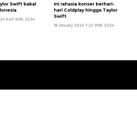
ylor Swift bakal
Ini rahasia konser berhari-
donesia
hari Coldplay hingga Taylor
Swift
24 6:40 WIB, 2024
18 January 2024 7:22 WIB, 2024
Terkini
Mancanegara
k
Pariwisata & Budaya
tiwa
Hiburan
omi
Advertorial