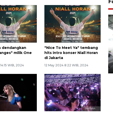
F
an dendangkan
"Nice To Meet Ya" tembang
anges" milik One
hits intro konser Niall Horan
Yogyakarta Gamelan Festival
di Jakarta
2026
14:15 WIB, 2024
12 May 2024 8:22 WIB, 2024
03 August 2026 12:31 WIB