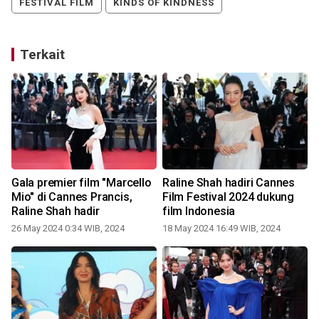
FESTIVAL FILM
KINDS OF KINDNESS
Terkait
Gala premier film "Marcello
Raline Shah hadiri Cannes
Mio" di Cannes Prancis,
Film Festival 2024 dukung
Raline Shah hadir
film Indonesia
2
26 May 2024 0:34 WIB, 2024
18 May 2024 16:49 WIB, 2024