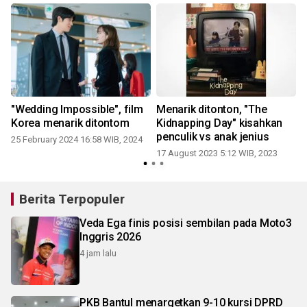
"Wedding Impossible", film
Menarik ditonton, "The
Korea menarik ditontom
Kidnapping Day" kisahkan
penculik vs anak jenius
25 February 2024 16:58 WIB, 2024
17 August 2023 5:12 WIB, 2023
Berita Terpopuler
Veda Ega finis posisi sembilan pada Moto3
Inggris 2026
4 jam lalu
PKB Bantul menargetkan 9-10 kursi DPRD