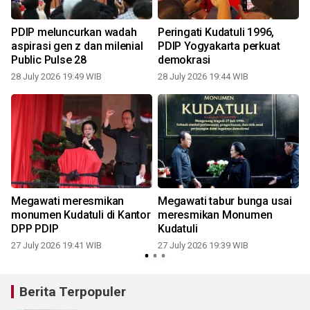
PDIP meluncurkan wadah
Peringati Kudatuli 1996,
aspirasi gen z dan milenial
PDIP Yogyakarta perkuat
k
Public Pulse 28
demokrasi
28 July 2026 19:49 WIB
28 July 2026 19:44 WIB
2
Megawati meresmikan
Megawati tabur bunga usai
monumen Kudatuli di Kantor
meresmikan Monumen
DPP PDIP
Kudatuli
27 July 2026 19:41 WIB
27 July 2026 19:39 WIB
2
Berita Terpopuler