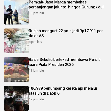
Pemkab-Jasa Marga membahas
perpanjangan jalur tol hingga Gunungkidul
19 jam lalu
Rupiah menguat 22 poin jadi Rp17.911 per
dolar AS
8 jam lalu
Balsa Sekulic bertekad membawa Persib
juara Piala Presiden 2026
11 jam lalu
186.979 penumpang kereta api melalui
stasiun di Daop 6
19 jam lalu