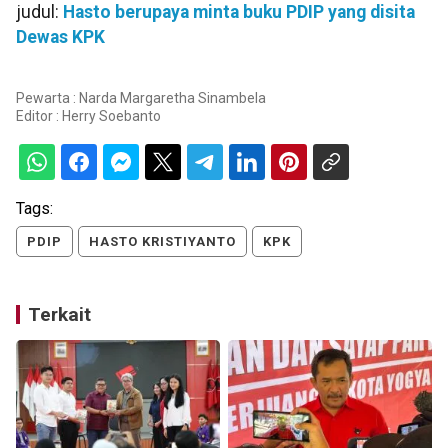
judul:
Hasto berupaya minta buku PDIP yang disita
Dewas KPK
Pewarta : Narda Margaretha Sinambela
Editor :
Herry Soebanto
Tags:
PDIP
HASTO KRISTIYANTO
KPK
Terkait