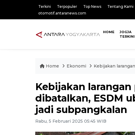
Terkini
Terpopuler
Top News
Tentang Kami
otomotif.antaranews.com
HOME
JOGJA
TERKINI
Home
Ekonomi
Kebijakan laranga
Kebijakan larangan 
dibatalkan, ESDM u
jadi subpangkalan
Rabu, 5 Februari 2025 05:45 WIB