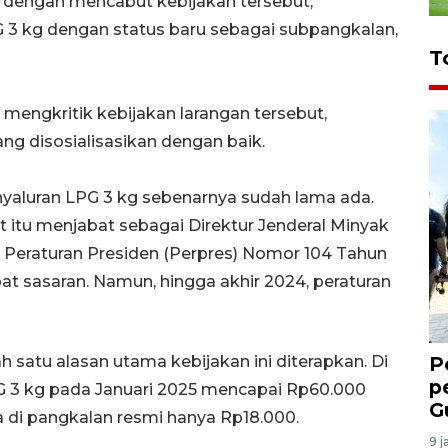
dengan mencabut kebijakan tersebut,
3 kg dengan status baru sebagai subpangkalan,
T
engkritik kebijakan larangan tersebut,
g disosialisasikan dengan baik.
yaluran LPG 3 kg sebenarnya sudah lama ada.
at itu menjabat sebagai Direktur Jenderal Minyak
 Peraturan Presiden (Perpres) Nomor 104 Tahun
t sasaran. Namun, hingga akhir 2024, peraturan
 satu alasan utama kebijakan ini diterapkan. Di
P
p
PG 3 kg pada Januari 2025 mencapai Rp60.000
G
 di pangkalan resmi hanya Rp18.000.
9 j