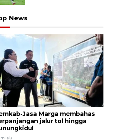
op News
emkab-Jasa Marga membahas
erpanjangan jalur tol hingga
unungkidul
am lalu