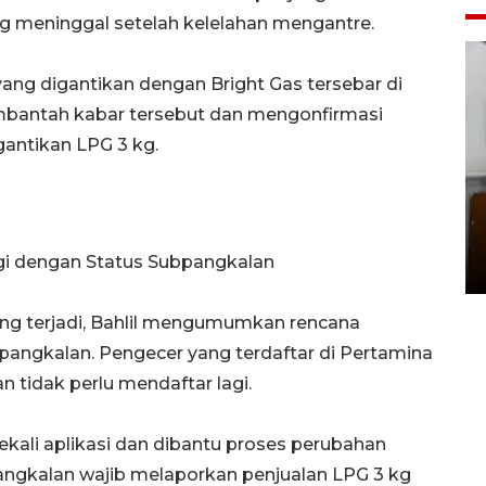
ng meninggal setelah kelelahan mengantre.
yang digantikan dengan Bright Gas tersebar di
mbantah kabar tersebut dan mengonfirmasi
antikan LPG 3 kg.
Pemakaman maestro seni
rupa Nasirun
agi dengan Status Subpangkalan
01 August 2026 21:48 WIB
yang terjadi, Bahlil mengumumkan rencana
angkalan. Pengecer yang terdaftar di Pertamina
 tidak perlu mendaftar lagi.
kali aplikasi dan dibantu proses perubahan
angkalan wajib melaporkan penjualan LPG 3 kg