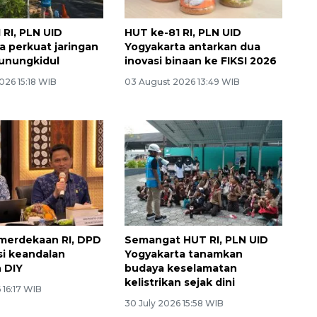
 RI, PLN UID
HUT ke-81 RI, PLN UID
a perkuat jaringan
Yogyakarta antarkan dua
 Gunungkidul
inovasi binaan ke FIKSI 2026
026 15:18 WIB
03 August 2026 13:49 WIB
merdekaan RI, DPD
Semangat HUT RI, PLN UID
si keandalan
Yogyakarta tanamkan
n DIY
budaya keselamatan
kelistrikan sejak dini
 16:17 WIB
30 July 2026 15:58 WIB