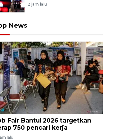
2 jam lalu
op News
ob Fair Bantul 2026 targetkan
erap 750 pencari kerja
jam lalu