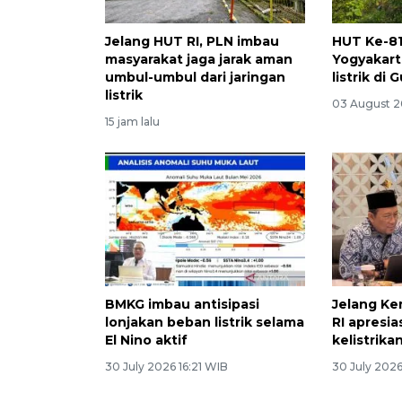
Jelang HUT RI, PLN imbau
HUT Ke-81
masyarakat jaga jarak aman
Yogyakart
umbul-umbul dari jaringan
listrik di
listrik
03 August 2
15 jam lalu
BMKG imbau antisipasi
Jelang Ke
lonjakan beban listrik selama
RI apresia
El Nino aktif
kelistrika
30 July 2026 16:21 WIB
30 July 2026