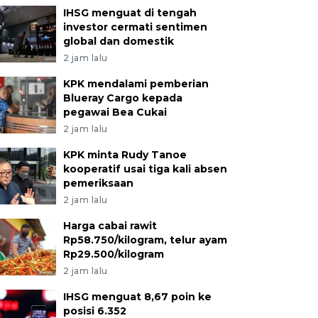
IHSG menguat di tengah
investor cermati sentimen
global dan domestik
2 jam lalu
KPK mendalami pemberian
Blueray Cargo kepada
pegawai Bea Cukai
2 jam lalu
KPK minta Rudy Tanoe
kooperatif usai tiga kali absen
pemeriksaan
2 jam lalu
Harga cabai rawit
Rp58.750/kilogram, telur ayam
Rp29.500/kilogram
2 jam lalu
IHSG menguat 8,67 poin ke
posisi 6.352