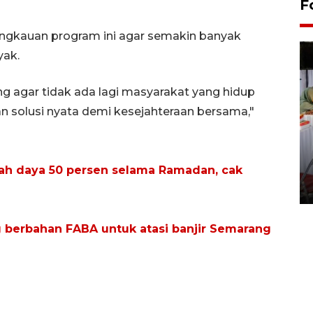
F
gkauan program ini agar semakin banyak
yak.
ng agar tidak ada lagi masyarakat yang hidup
an solusi nyata demi kesejahteraan bersama,"
Pameran seni rupa karya
seniman neurodivergen
ah daya 50 persen selama Ramadan, cak
03 August 2026 13:03 WIB
g berbahan FABA untuk atasi banjir Semarang