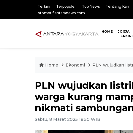
Terkini
Terpopuler
Top News
Tentang Kami
otomotif.antaranews.com
HOME
JOGJA
TERKINI
Home
Ekonomi
PLN wujudkan listr
PLN wujudkan listri
warga kurang mamp
nikmati sambungan l
Sabtu, 8 Maret 2025 18:50 WIB