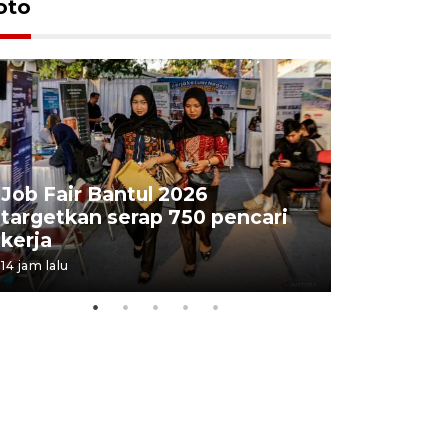
oto
Job Fair Bantul 2026
targetkan serap 750 pencari
Lelang b
kerja
Kejaksaa
14 jam lalu
18 jam lalu