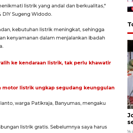
ikmati listrik yang andal dan berkualitas,"
& DIY Sugeng Widodo.
T
, kebutuhan listrik meningkat, sehingga
kan kenyamanan dalam menjalankan ibadah
a.
ih ke kendaraan listrik, tak perlu khawatir
 motor listrik ungkap segudang keunggulan
lianto, warga Patikraja, Banyumas, mengaku
J
s
ungan listrik gratis. Sebelumnya saya harus
14 