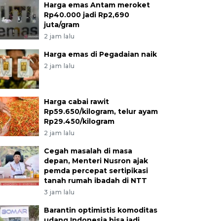
Harga emas Antam meroket
Rp40.000 jadi Rp2,690
juta/gram
2 jam lalu
Harga emas di Pegadaian naik
2 jam lalu
Harga cabai rawit
Rp59.650/kilogram, telur ayam
Rp29.450/kilogram
2 jam lalu
Cegah masalah di masa
depan, Menteri Nusron ajak
pemda percepat sertipikasi
tanah rumah ibadah di NTT
3 jam lalu
Barantin optimistis komoditas
udang Indonesia bisa jadi