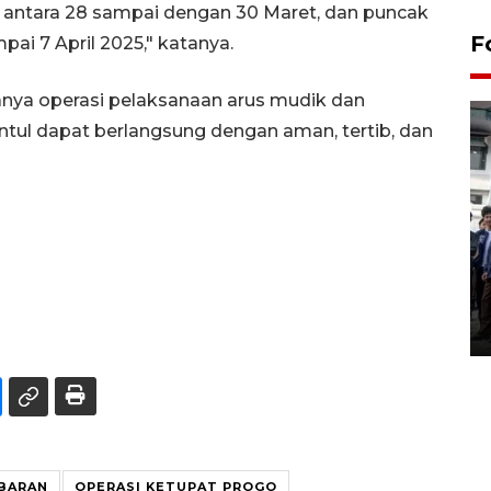
di antara 28 sampai dengan 30 Maret, dan puncak
F
mpai 7 April 2025," katanya.
nya operasi pelaksanaan arus mudik dan
tul dapat berlangsung dengan aman, tertib, dan
BPJS Kesehatan Yogyakarta
perkuat sinergi dengan
ANTARA Biro DIY
03 August 2026 17:24 WIB
BARAN
OPERASI KETUPAT PROGO