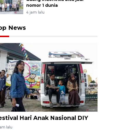
nomor 1 dunia
4 jam lalu
op News
estival Hari Anak Nasional DIY
jam lalu