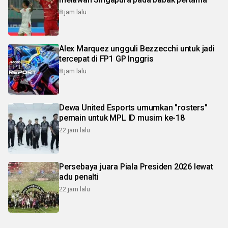
8 jam lalu
Alex Marquez ungguli Bezzecchi untuk jadi
tercepat di FP1 GP Inggris
8 jam lalu
Dewa United Esports umumkan "rosters"
pemain untuk MPL ID musim ke-18
22 jam lalu
Persebaya juara Piala Presiden 2026 lewat
adu penalti
22 jam lalu