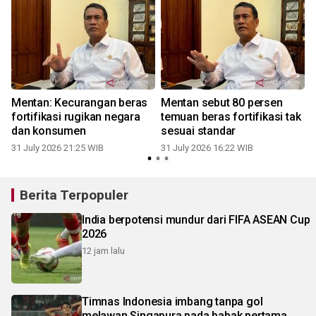
Mentan: Kecurangan beras
Mentan sebut 80 persen
fortifikasi rugikan negara
temuan beras fortifikasi tak
dan konsumen
sesuai standar
31 July 2026 21:25 WIB
31 July 2026 16:22 WIB
2
Berita Terpopuler
India berpotensi mundur dari FIFA ASEAN Cup
2026
12 jam lalu
Timnas Indonesia imbang tanpa gol
melawan Singapura pada babak pertama