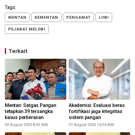
Tags:
MENTAN
KEMENTAN
PENGAMAT
LOBI
PEJABAT MELOBI
Terkait
Mentan: Satgas Pangan
Akademisi: Evaluasi beras
tetapkan 39 tersangka
fortifikasi jaga integritas
kasus perberasan
sistem pangan
03 August 2026 8:03 WIB
01 August 2026 14:34 WIB
3