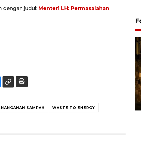
m dengan judul:
Menteri LH: Permasalahan
F
Pasokan hortikultura
melimpah picu deflasi DIY
06 August 2026 11:37 WIB
ENANGANAN SAMPAH
WASTE TO ENERGY