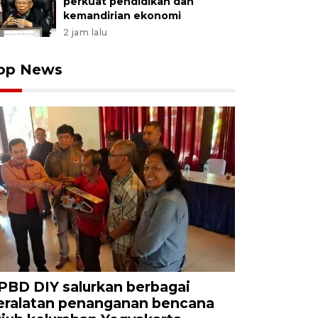
perkuat pendidikan dan
kemandirian ekonomi
2 jam lalu
op News
PBD DIY salurkan berbagai
eralatan penanganan bencana