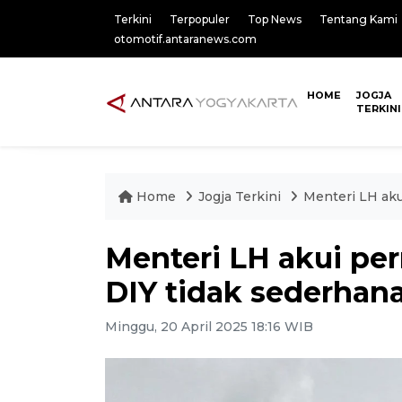
Terkini
Terpopuler
Top News
Tentang Kami
otomotif.antaranews.com
HOME
JOGJA
TERKINI
Home
Jogja Terkini
Menteri LH aku
Menteri LH akui pe
DIY tidak sederhan
Minggu, 20 April 2025 18:16 WIB