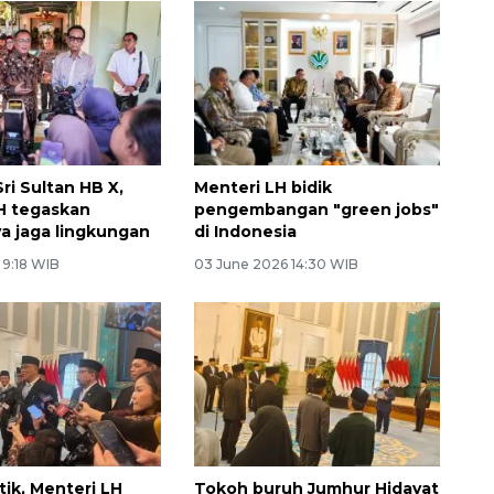
ri Sultan HB X,
Menteri LH bidik
H tegaskan
pengembangan "green jobs"
a jaga lingkungan
di Indonesia
 9:18 WIB
03 June 2026 14:30 WIB
tik, Menteri LH
Tokoh buruh Jumhur Hidayat