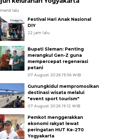
ujuh kelurahan Yogyakarta
menit lalu
Festival Hari Anak Nasional
DIY
22 jam lalu
Bupati Sleman: Penting
merangkul Gen-Z guna
mempercepat regenerasi
petani
07 August 2026 19:56 WIB
Gunungkidul mempromosikan
destinasi wisata melalui
"event sport tourism"
07 August 2026 19:12 WIB
Pemkot menggerakkan
ekonomi rakyat lewat
peringatan HUT Ke-270
Yogyakarta