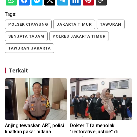
Tags:
POLSEK CIPAYUNG
JAKARTA TIMUR
TAWURAN
SENJATA TAJAM
POLRES JAKARTA TIMUR
TAWURAN JAKARTA
Terkait
Anjing tewaskan ART, polisi
Dokter Tifa menolak
libatkan pakar pidana
"restorative justice" di