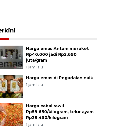
erkini
Harga emas Antam meroket
Rp40.000 jadi Rp2,690
juta/gram
1 jam lalu
Harga emas di Pegadaian naik
1 jam lalu
Harga cabai rawit
Rp59.650/kilogram, telur ayam
Rp29.450/kilogram
1 jam lalu