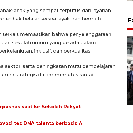
anak-anak yang sempat terputus dari layanan
leh hak belajar secara layak dan bermutu.
F
terkait memastikan bahwa penyelenggaraan
dengan sekolah umum yang berada dalam
kelanjutan, inklusif, dan berkualitas.
tas sektor, serta peningkatan mutu pembelajaran,
trumen strategis dalam memutus rantai
BPJS Kesehatan Yogyakarta
perkuat sinergi dengan
ANTARA Biro DIY
03 August 2026 17:24 WIB
rpusnas saat ke Sekolah Rakyat
ovasi tes DNA talenta berbasis AI