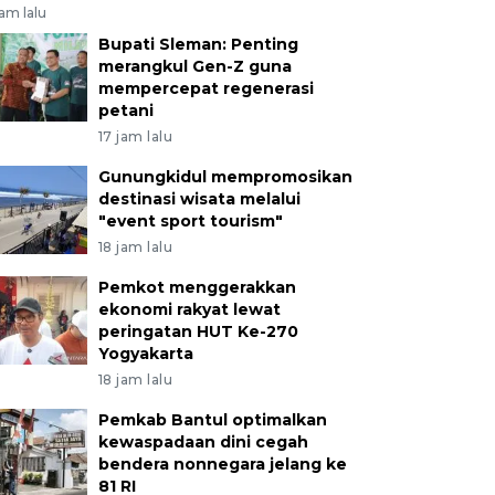
jam lalu
Bupati Sleman: Penting
merangkul Gen-Z guna
mempercepat regenerasi
petani
17 jam lalu
Gunungkidul mempromosikan
destinasi wisata melalui
"event sport tourism"
18 jam lalu
Pemkot menggerakkan
ekonomi rakyat lewat
peringatan HUT Ke-270
Yogyakarta
18 jam lalu
Pemkab Bantul optimalkan
kewaspadaan dini cegah
bendera nonnegara jelang ke
81 RI