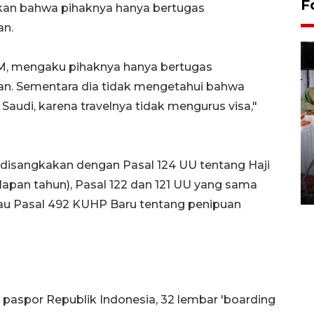
F
kan bahwa pihaknya hanya bertugas
an.
 EM, mengaku pihaknya hanya bertugas
an. Sementara dia tidak mengetahui bahwa
audi, karena travelnya tidak mengurus visa,"
Pameran seni rupa karya
n disangkakan dengan Pasal 124 UU tentang Haji
seniman neurodivergen
apan tahun), Pasal 122 dan 121 UU yang sama
03 August 2026 13:03 WIB
tau Pasal 492 KUHP Baru tentang penipuan
 paspor Republik Indonesia, 32 lembar 'boarding