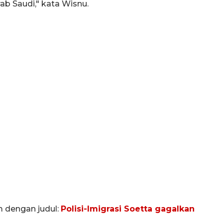
rab Saudi," kata Wisnu.
m dengan judul:
Polisi-Imigrasi Soetta gagalkan