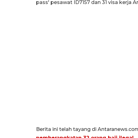
pass' pesawat ID7157 dan 31 visa kerja A
Berita ini telah tayang di Antaranews.co
pemberangkatan 32 orang haji ilegal