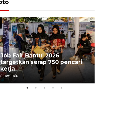
oto
Job Fair Bantul 2026
targetkan serap 750 pencari
Lelang b
kerja
Kejaksaa
8 jam lalu
13 jam lalu