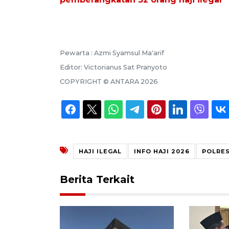
Pewarta :
Azmi Syamsul Ma'arif
Editor:
Victorianus Sat Pranyoto
COPYRIGHT ©
ANTARA
2026
HAJI ILEGAL
INFO HAJI 2026
POLRE
Berita Terkait