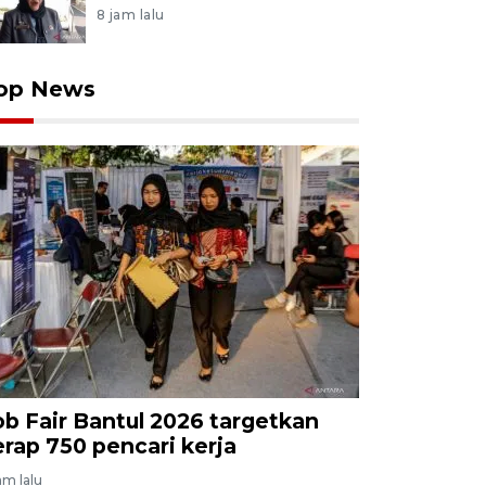
8 jam lalu
op News
ob Fair Bantul 2026 targetkan
erap 750 pencari kerja
am lalu