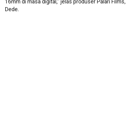
16mm di masa digital," jelas produser Palari Films,
Dede.