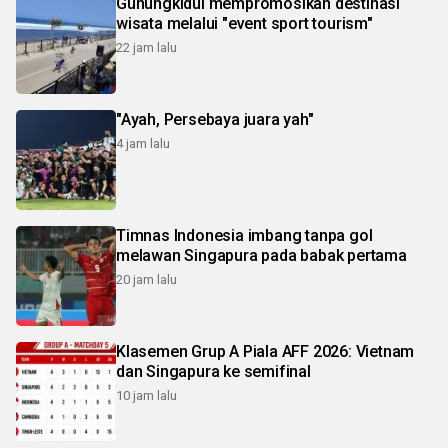
Gunungkidul mempromosikan destinasi
wisata melalui "event sport tourism"
22 jam lalu
"Ayah, Persebaya juara yah"
4 jam lalu
Timnas Indonesia imbang tanpa gol
melawan Singapura pada babak pertama
20 jam lalu
Klasemen Grup A Piala AFF 2026: Vietnam
dan Singapura ke semifinal
10 jam lalu