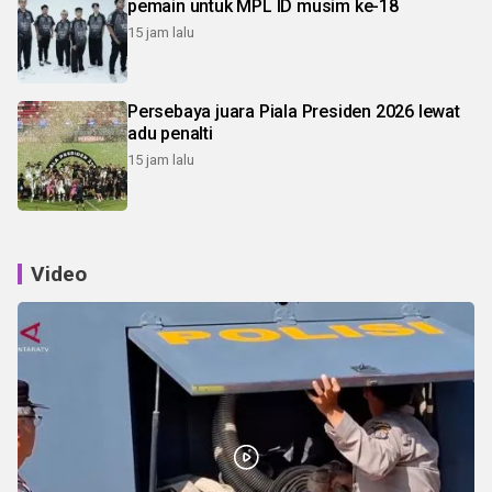
pemain untuk MPL ID musim ke-18
15 jam lalu
Persebaya juara Piala Presiden 2026 lewat
adu penalti
15 jam lalu
Video