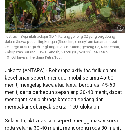
Ilustrasi - Sejumlah pelajar SD N Karanggeneng 02 yang tergabung
dalam Siswa peduli lingkungan (Sisduling) menyiram tanaman obat
keluarga atau toga di lingkungan SD N Karanggeneng 02, Kandeman,
Kabupaten Batang, Jawa Tengah, Sabtu (20/5/2023). ANTARA
FOTO/Harviyan Perdana Putra/foc.
Jakarta (ANTARA) - Beberapa aktivitas fisik dalam
keseharian seperti mencuci mobil selama 45-60
menit, mengelap kaca atau lantai berdurasi 45-60
menit, serta berkebun sepanjang 30-40 menit, dapat
menggantikan olahraga kategori sedang dan
membakar sebanyak sekitar 150 kilokalori.
Selain itu, aktivitas lain seperti menggunakan kursi
roda selama 30-40 menit, mendorong roda 30 menit