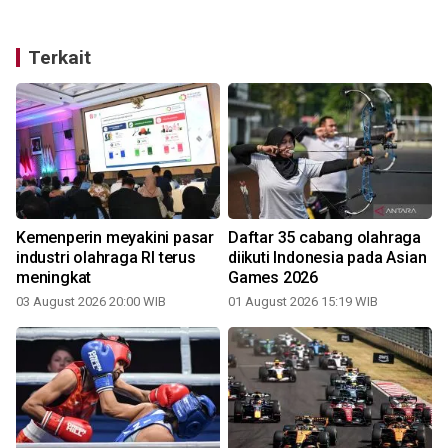
Terkait
Kemenperin meyakini pasar
Daftar 35 cabang olahraga
industri olahraga RI terus
diikuti Indonesia pada Asian
meningkat
Games 2026
03 August 2026 20:00 WIB
01 August 2026 15:19 WIB
2