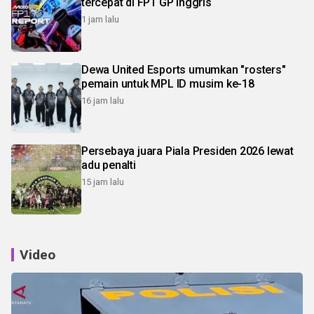
tercepat di FP1 GP Inggris
1 jam lalu
Dewa United Esports umumkan "rosters"
pemain untuk MPL ID musim ke-18
16 jam lalu
Persebaya juara Piala Presiden 2026 lewat
adu penalti
15 jam lalu
Video