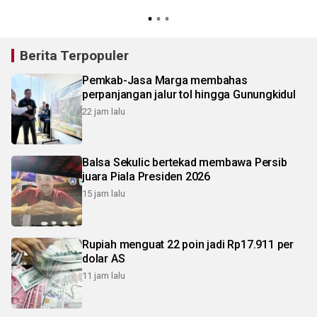
2
Berita Terpopuler
Pemkab-Jasa Marga membahas
perpanjangan jalur tol hingga Gunungkidul
22 jam lalu
Balsa Sekulic bertekad membawa Persib
juara Piala Presiden 2026
15 jam lalu
Rupiah menguat 22 poin jadi Rp17.911 per
dolar AS
11 jam lalu