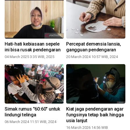
Hati-hati kebiasaan sepele
Percepat demensia lansia,
ini bisa rusak pendengaran
gangguan pendengaran
04 March 2025 3:35 WIB, 2025
20 March 2024 10:57 WIB, 2024
2
Simak rumus "60:60" untuk
Kiat jaga pendengaran agar
lindungi telinga
fungsinya tetap baik hingga
t
usia lanjut
06 March 2024 11:51 WIB, 2024
16 March 2026 14:56 WIB