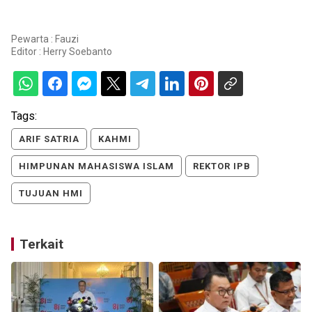
Pewarta : Fauzi
Editor :
Herry Soebanto
Tags:
ARIF SATRIA
KAHMI
HIMPUNAN MAHASISWA ISLAM
REKTOR IPB
TUJUAN HMI
Terkait