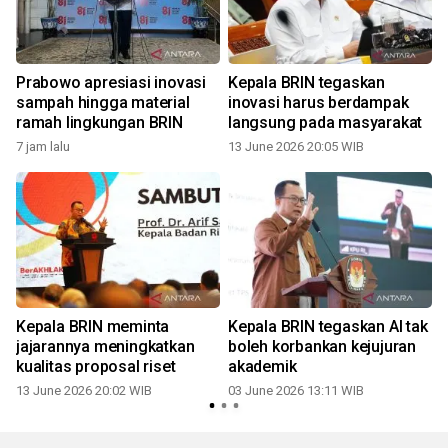
g
Prabowo apresiasi inovasi
Kepala BRIN tegaskan
sampah hingga material
inovasi harus berdampak
ramah lingkungan BRIN
langsung pada masyarakat
7 jam lalu
13 June 2026 20:05 WIB
3
Kepala BRIN meminta
Kepala BRIN tegaskan AI tak
jajarannya meningkatkan
boleh korbankan kejujuran
kualitas proposal riset
akademik
13 June 2026 20:02 WIB
03 June 2026 13:11 WIB