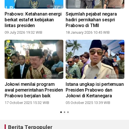
Prabowo: Ketahanan energi
Sejumlah pejabat negara
berkat estafet kebijakan
hadiri pernikahan sespri
lintas presiden
Prabowo di TMII
09 July 2026 19:32 WIB
18 January 2026 10:45 WIB
Jokowi menilai program
Istana ungkap isi pertemuan
awal pemerintahan Presiden
Presiden Prabowo dan
t
Prabowo berjalan baik
Jokowi di Kertanegara
17 October 2025 15:32 WIB
05 October 2025 13:39 WIB
2
Berita Terpopuler