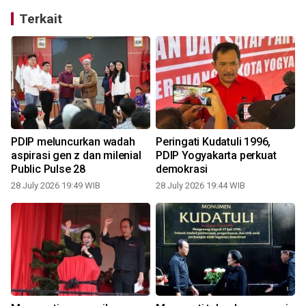
Terkait
PDIP meluncurkan wadah
Peringati Kudatuli 1996,
aspirasi gen z dan milenial
PDIP Yogyakarta perkuat
k
Public Pulse 28
demokrasi
28 July 2026 19:49 WIB
28 July 2026 19:44 WIB
2