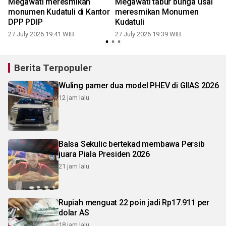
Megawati meresmikan
Megawati tabur bunga usai
monumen Kudatuli di Kantor
meresmikan Monumen
DPP PDIP
Kudatuli
27 July 2026 19:41 WIB
27 July 2026 19:39 WIB
2
Berita Terpopuler
Wuling pamer dua model PHEV di GIIAS 2026
12 jam lalu
Balsa Sekulic bertekad membawa Persib
juara Piala Presiden 2026
21 jam lalu
Rupiah menguat 22 poin jadi Rp17.911 per
dolar AS
18 jam lalu