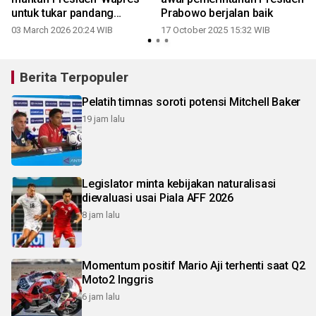
untuk tukar pandang
Prabowo berjalan baik
berbagai isu
03 March 2026 20:24 WIB
17 October 2025 15:32 WIB
Berita Terpopuler
Pelatih timnas soroti potensi Mitchell Baker
19 jam lalu
Legislator minta kebijakan naturalisasi
dievaluasi usai Piala AFF 2026
8 jam lalu
Momentum positif Mario Aji terhenti saat Q2
Moto2 Inggris
6 jam lalu