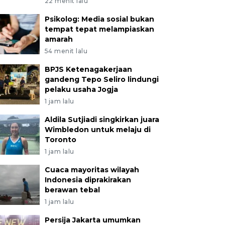
22 menit lalu
Psikolog: Media sosial bukan
tempat tepat melampiaskan
amarah
54 menit lalu
BPJS Ketenagakerjaan
gandeng Tepo Seliro lindungi
pelaku usaha Jogja
1 jam lalu
Aldila Sutjiadi singkirkan juara
Wimbledon untuk melaju di
Toronto
1 jam lalu
Cuaca mayoritas wilayah
Indonesia diprakirakan
berawan tebal
1 jam lalu
Persija Jakarta umumkan