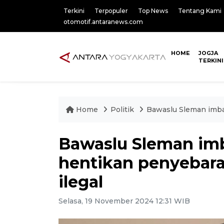
Terkini
Terpopuler
Top News
Tentang Kami
otomotif.antaranews.com
HOME
JOGJA
TERKINI
Home
Politik
Bawaslu Sleman imba
Bawaslu Sleman im
hentikan penyebar
ilegal
Selasa, 19 November 2024 12:31 WIB