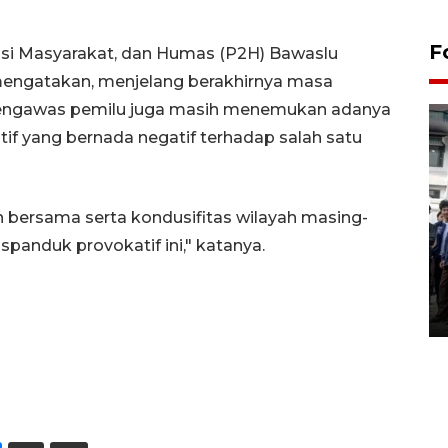
F
pasi Masyarakat, dan Humas (P2H) Bawaslu
engatakan, menjelang berakhirnya masa
pengawas pemilu juga masih menemukan adanya
 yang bernada negatif terhadap salah satu
 bersama serta kondusifitas wilayah masing-
BPJS Kesehatan Yogyakarta
anduk provokatif ini," katanya.
perkuat sinergi dengan
ANTARA Biro DIY
03 August 2026 17:24 WIB