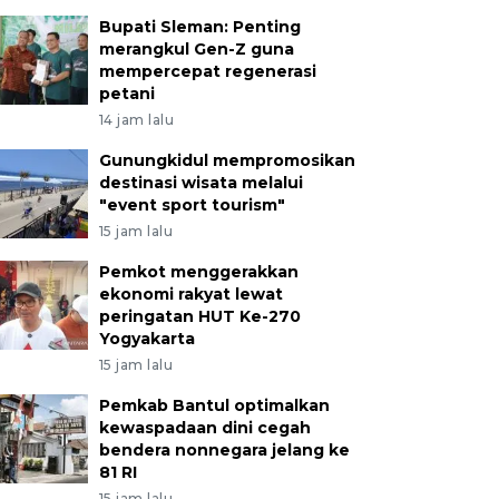
Bupati Sleman: Penting
merangkul Gen-Z guna
mempercepat regenerasi
petani
14 jam lalu
Gunungkidul mempromosikan
destinasi wisata melalui
"event sport tourism"
15 jam lalu
Pemkot menggerakkan
ekonomi rakyat lewat
peringatan HUT Ke-270
Yogyakarta
15 jam lalu
Pemkab Bantul optimalkan
kewaspadaan dini cegah
bendera nonnegara jelang ke
81 RI
15 jam lalu