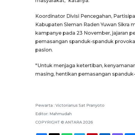
masyarakat," katanya.
Koordinator Divisi Pencegahan, Partisi
Kabupaten Sleman Raden Yuwan Sikra m
kampanye pada 23 November, jajaran 
pemasangan spanduk-spanduk provokatif
paslon.
"Untuk menjaga ketertiban, kenyamanan
masing, hentikan pemasangan spanduk-sp
Pewarta :
Victorianus Sat Pranyoto
Editor:
Mahmudah
COPYRIGHT ©
ANTARA
2026