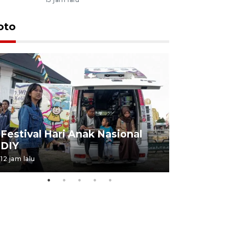
oto
Job Fair 
Festival Hari Anak Nasional
targetkan
DIY
kerja
12 jam lalu
06 August 20