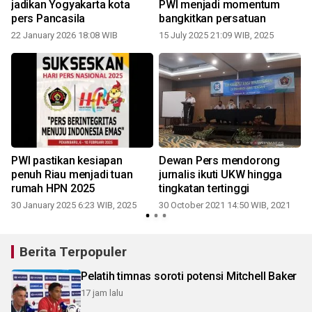
jadikan Yogyakarta kota
PWI menjadi momentum
pers Pancasila
bangkitkan persatuan
22 January 2026 18:08 WIB
15 July 2025 21:09 WIB, 2025
PWI pastikan kesiapan
Dewan Pers mendorong
penuh Riau menjadi tuan
jurnalis ikuti UKW hingga
rumah HPN 2025
tingkatan tertinggi
30 January 2025 6:23 WIB, 2025
30 October 2021 14:50 WIB, 2021
Berita Terpopuler
Pelatih timnas soroti potensi Mitchell Baker
17 jam lalu