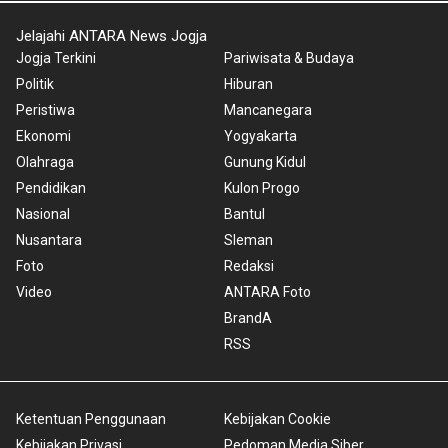
Jelajahi ANTARA News Jogja
Jogja Terkini
Pariwisata & Budaya
Politik
Hiburan
Peristiwa
Mancanegara
Ekonomi
Yogyakarta
Olahraga
Gunung Kidul
Pendidikan
Kulon Progo
Nasional
Bantul
Nusantara
Sleman
Foto
Redaksi
Video
ANTARA Foto
BrandA
RSS
Ketentuan Penggunaan
Kebijakan Cookie
Kebijakan Privasi
Pedoman Media Siber