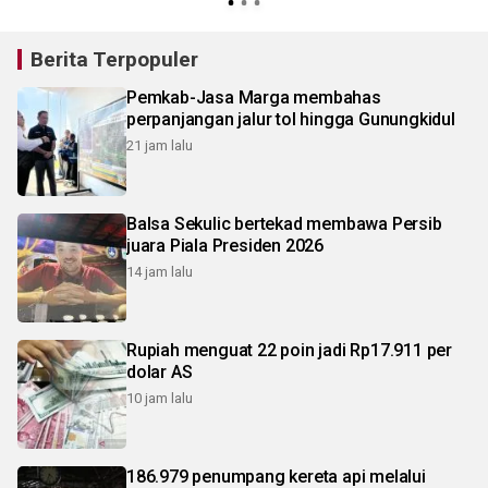
Berita Terpopuler
Pemkab-Jasa Marga membahas
perpanjangan jalur tol hingga Gunungkidul
21 jam lalu
Balsa Sekulic bertekad membawa Persib
juara Piala Presiden 2026
14 jam lalu
Rupiah menguat 22 poin jadi Rp17.911 per
dolar AS
10 jam lalu
186.979 penumpang kereta api melalui