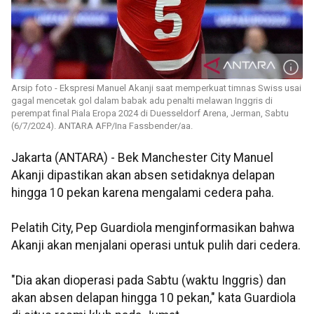
Arsip foto - Ekspresi Manuel Akanji saat memperkuat timnas Swiss usai
gagal mencetak gol dalam babak adu penalti melawan Inggris di
perempat final Piala Eropa 2024 di Duesseldorf Arena, Jerman, Sabtu
(6/7/2024). ANTARA AFP/Ina Fassbender/aa.
Jakarta (ANTARA) - Bek Manchester City Manuel
Akanji dipastikan akan absen setidaknya delapan
hingga 10 pekan karena mengalami cedera paha.
Pelatih City, Pep Guardiola menginformasikan bahwa
Akanji akan menjalani operasi untuk pulih dari cedera.
"Dia akan dioperasi pada Sabtu (waktu Inggris) dan
akan absen delapan hingga 10 pekan," kata Guardiola