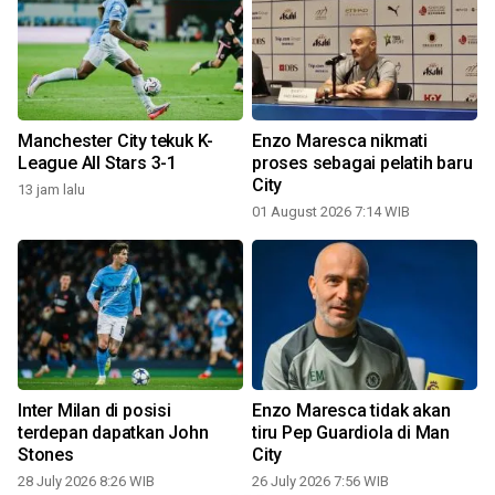
Manchester City tekuk K-
Enzo Maresca nikmati
League All Stars 3-1
proses sebagai pelatih baru
City
13 jam lalu
2
01 August 2026 7:14 WIB
Inter Milan di posisi
Enzo Maresca tidak akan
terdepan dapatkan John
tiru Pep Guardiola di Man
0
Stones
City
28 July 2026 8:26 WIB
26 July 2026 7:56 WIB