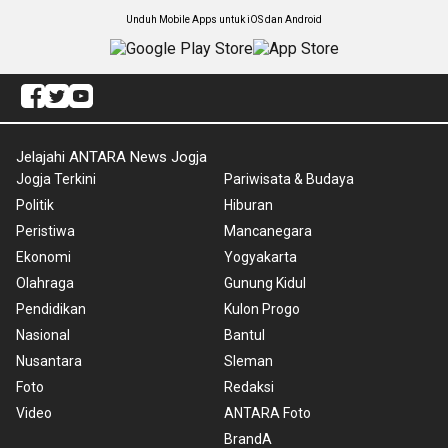
Unduh Mobile Apps untuk iOS dan Android
Jelajahi ANTARA News Jogja
Jogja Terkini
Pariwisata & Budaya
Politik
Hiburan
Peristiwa
Mancanegara
Ekonomi
Yogyakarta
Olahraga
Gunung Kidul
Pendidikan
Kulon Progo
Nasional
Bantul
Nusantara
Sleman
Foto
Redaksi
Video
ANTARA Foto
BrandA