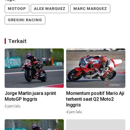
MOTOGP
ALEX MARQUEZ
MARC MARQUEZ
GRESINI RACING
Terkait
Jorge Martin juara sprint
Momentum positif Mario Aji
i
MotoGP Inggris
terhenti saat Q2 Moto2
Inggris
3 jam lalu
4 jam lalu