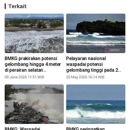
Terkait
BMKG prakirakan potensi
Pelayaran nasional
gelombang hingga 4 meter
waspadai potensi
di perairan selatan
gelombang tinggi pada 2
Indonesia
Juni
03 June 2026 11:51 WIB
30 May 2026 16:14 WIB
r
BMKG: Waspadai
BMKG peringatkan