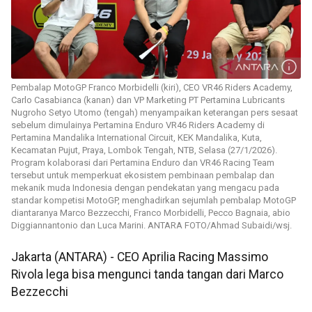
Pembalap MotoGP Franco Morbidelli (kiri), CEO VR46 Riders Academy,
Carlo Casabianca (kanan) dan VP Marketing PT Pertamina Lubricants
Nugroho Setyo Utomo (tengah) menyampaikan keterangan pers sesaat
sebelum dimulainya Pertamina Enduro VR46 Riders Academy di
Pertamina Mandalika International Circuit, KEK Mandalika, Kuta,
Kecamatan Pujut, Praya, Lombok Tengah, NTB, Selasa (27/1/2026).
Program kolaborasi dari Pertamina Enduro dan VR46 Racing Team
tersebut untuk memperkuat ekosistem pembinaan pembalap dan
mekanik muda Indonesia dengan pendekatan yang mengacu pada
standar kompetisi MotoGP, menghadirkan sejumlah pembalap MotoGP
diantaranya Marco Bezzecchi, Franco Morbidelli, Pecco Bagnaia, abio
Diggiannantonio dan Luca Marini. ANTARA FOTO/Ahmad Subaidi/wsj.
Jakarta (ANTARA) - CEO Aprilia Racing Massimo
Rivola lega bisa mengunci tanda tangan dari Marco
Bezzecchi