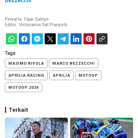
Bezzecchi
Pewarta : Fajar Satriyo
Editor :
Victorianus Sat Pranyoto
Tags:
MASIMO RIVOLA
MARCO BEZZECCHI
APRILIA RACING
APRILIA
MOTOGP
MOTOGP 2026
Terkait