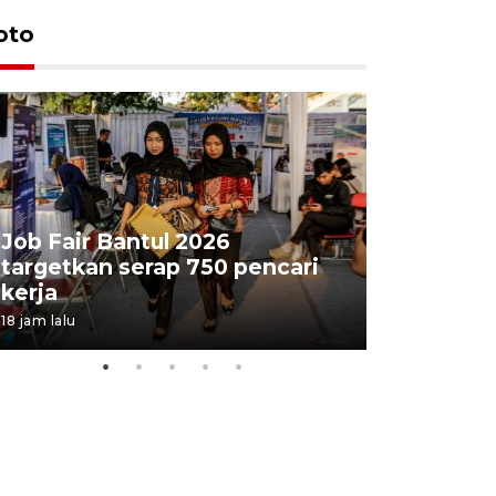
oto
Job Fair Bantul 2026
targetkan serap 750 pencari
Lelang b
kerja
Kejaksaa
18 jam lalu
22 jam lalu