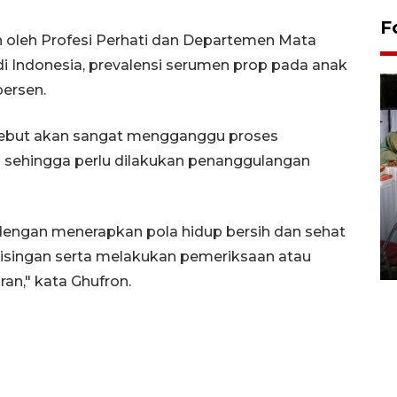
F
n oleh Profesi Perhati dan Departemen Mata
di Indonesia, prevalensi serumen prop pada anak
persen.
ebut akan sangat mengganggu proses
h sehingga perlu dilakukan penanggulangan
Pameran seni rupa karya
dengan menerapkan pola hidup bersih dan sehat
seniman neurodivergen
bisingan serta melakukan pemeriksaan atau
03 August 2026 13:03 WIB
an," kata Ghufron.