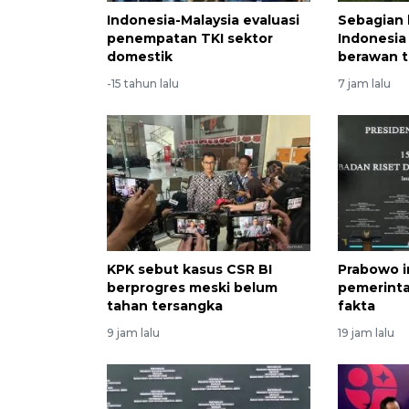
Indonesia-Malaysia evaluasi
Sebagian 
penempatan TKI sektor
Indonesia
domestik
berawan t
-15 tahun lalu
7 jam lalu
KPK sebut kasus CSR BI
Prabowo i
berprogres meski belum
pemerint
tahan tersangka
fakta
9 jam lalu
19 jam lalu