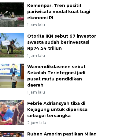
Kemenpar: Tren positif
pariwisata modal kuat bagi
ekonomi RI
1 jam lalu
Otorita IKN sebut 67 investor
swasta sudah berinvestasi
Rp74,54 triliun
1 jam lalu
Wamendikdasmen sebut
Sekolah Terintegrasi jadi
pusat mutu pendidikan
daerah
1 jam lalu
Febrie Adriansyah tiba di
Kejagung untuk diperiksa
sebagai tersangka
2 jam lalu
Ruben Amorim pastikan Milan