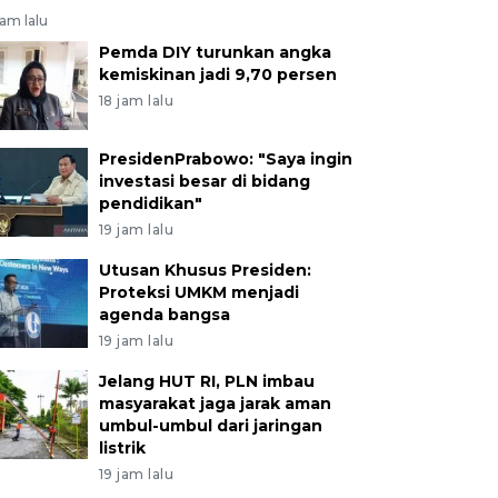
jam lalu
Pemda DIY turunkan angka
kemiskinan jadi 9,70 persen
18 jam lalu
PresidenPrabowo: "Saya ingin
investasi besar di bidang
pendidikan"
19 jam lalu
Utusan Khusus Presiden:
Proteksi UMKM menjadi
agenda bangsa
19 jam lalu
Jelang HUT RI, PLN imbau
masyarakat jaga jarak aman
umbul-umbul dari jaringan
listrik
19 jam lalu