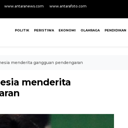
www.antaranews.com
www.antarafoto.com
POLITIK
PERISTIWA
EKONOMI
OLAHRAGA
PENDIDIKAN
donesia menderita gangguan pendengaran
nesia menderita
aran