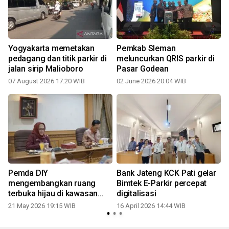
Yogyakarta memetakan
Pemkab Sleman
pedagang dan titik parkir di
meluncurkan QRIS parkir di
jalan sirip Malioboro
Pasar Godean
07 August 2026 17:20 WIB
02 June 2026 20:04 WIB
Pemda DIY
Bank Jateng KCK Pati gelar
mengembangkan ruang
Bimtek E-Parkir percepat
terbuka hijau di kawasan
digitalisasi
eks parkir ABA
21 May 2026 19:15 WIB
16 April 2026 14:44 WIB