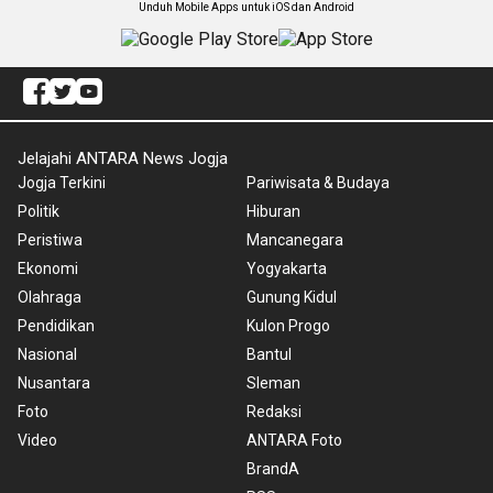
Unduh Mobile Apps untuk iOS dan Android
Jelajahi ANTARA News Jogja
Jogja Terkini
Pariwisata & Budaya
Politik
Hiburan
Peristiwa
Mancanegara
Ekonomi
Yogyakarta
Olahraga
Gunung Kidul
Pendidikan
Kulon Progo
Nasional
Bantul
Nusantara
Sleman
Foto
Redaksi
Video
ANTARA Foto
BrandA