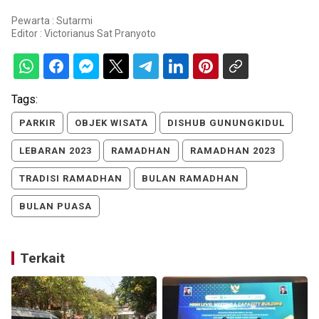
Pewarta : Sutarmi
Editor :
Victorianus Sat Pranyoto
Tags:
PARKIR
OBJEK WISATA
DISHUB GUNUNGKIDUL
LEBARAN 2023
RAMADHAN
RAMADHAN 2023
TRADISI RAMADHAN
BULAN RAMADHAN
BULAN PUASA
Terkait