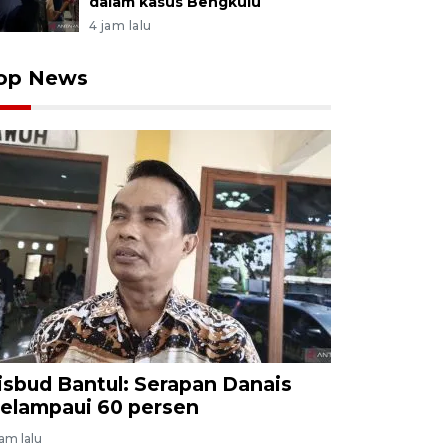
dalam kasus Bengkulu
4 jam lalu
op News
isbud Bantul: Serapan Danais
elampaui 60 persen
jam lalu