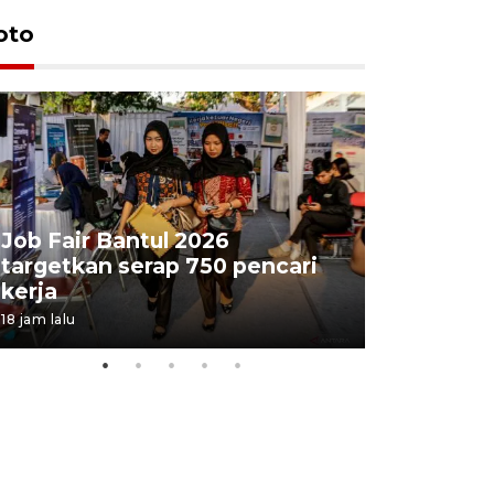
oto
Job Fair Bantul 2026
targetkan serap 750 pencari
Lelang b
kerja
Kejaksaa
18 jam lalu
22 jam lalu