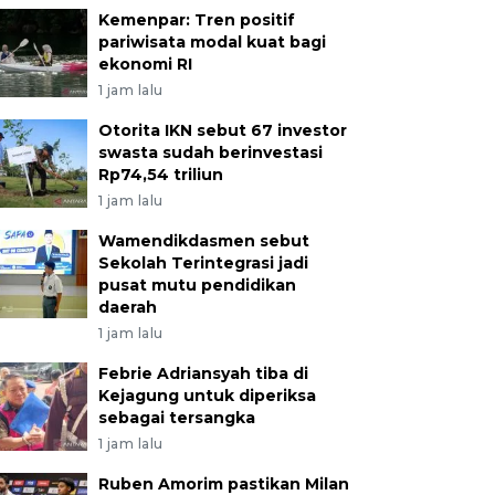
Kemenpar: Tren positif
pariwisata modal kuat bagi
ekonomi RI
1 jam lalu
Otorita IKN sebut 67 investor
swasta sudah berinvestasi
Rp74,54 triliun
1 jam lalu
Wamendikdasmen sebut
Sekolah Terintegrasi jadi
pusat mutu pendidikan
daerah
1 jam lalu
Febrie Adriansyah tiba di
Kejagung untuk diperiksa
sebagai tersangka
1 jam lalu
Ruben Amorim pastikan Milan