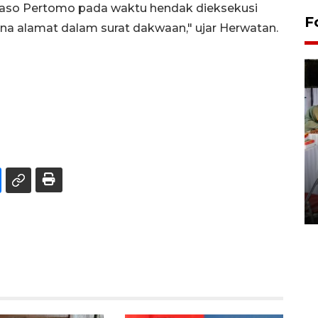
aso Pertomo pada waktu hendak dieksekusi
F
na alamat dalam surat dakwaan," ujar Herwatan.
Pameran seni rupa karya
seniman neurodivergen
03 August 2026 13:03 WIB