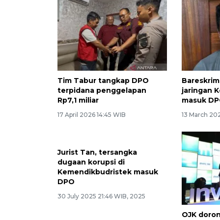
Tim Tabur tangkap DPO
Bareskrim
terpidana penggelapan
jaringan 
Rp7,1 miliar
masuk D
17 April 2026 14:45 WIB
13 March 20
Jurist Tan, tersangka
dugaan korupsi di
Kemendikbudristek masuk
DPO
30 July 2025 21:46 WIB, 2025
OJK doro