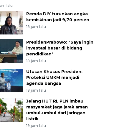
jam lalu
Pemda DIY turunkan angka
kemiskinan jadi 9,70 persen
18 jam lalu
PresidenPrabowo: "Saya ingin
investasi besar di bidang
pendidikan"
18 jam lalu
Utusan Khusus Presiden:
Proteksi UMKM menjadi
agenda bangsa
18 jam lalu
Jelang HUT RI, PLN imbau
masyarakat jaga jarak aman
umbul-umbul dari jaringan
listrik
19 jam lalu