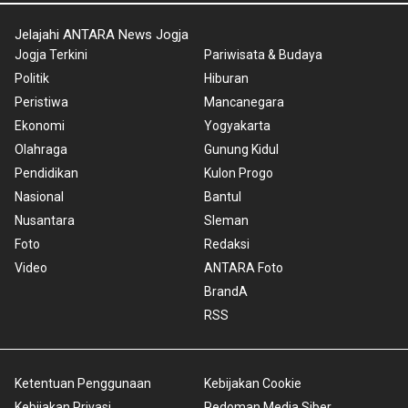
Jelajahi ANTARA News Jogja
Jogja Terkini
Pariwisata & Budaya
Politik
Hiburan
Peristiwa
Mancanegara
Ekonomi
Yogyakarta
Olahraga
Gunung Kidul
Pendidikan
Kulon Progo
Nasional
Bantul
Nusantara
Sleman
Foto
Redaksi
Video
ANTARA Foto
BrandA
RSS
Ketentuan Penggunaan
Kebijakan Cookie
Kebijakan Privasi
Pedoman Media Siber