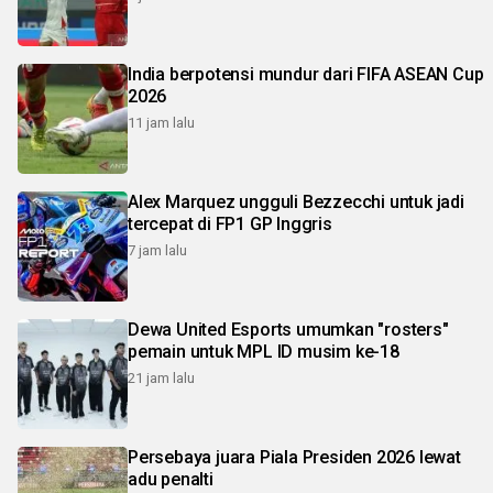
India berpotensi mundur dari FIFA ASEAN Cup
2026
11 jam lalu
Alex Marquez ungguli Bezzecchi untuk jadi
tercepat di FP1 GP Inggris
7 jam lalu
Dewa United Esports umumkan "rosters"
pemain untuk MPL ID musim ke-18
21 jam lalu
Persebaya juara Piala Presiden 2026 lewat
adu penalti