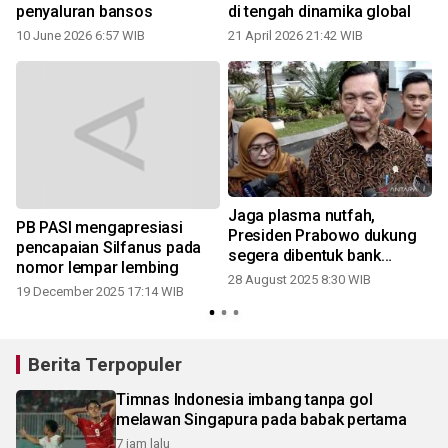
penyaluran bansos
di tengah dinamika global
10 June 2026 6:57 WIB
21 April 2026 21:42 WIB
Jaga plasma nutfah,
PB PASI mengapresiasi
Presiden Prabowo dukung
pencapaian Silfanus pada
segera dibentuk bank
nomor lempar lembing
genetik
28 August 2025 8:30 WIB
19 December 2025 17:14 WIB
Berita Terpopuler
Timnas Indonesia imbang tanpa gol
melawan Singapura pada babak pertama
7 jam lalu