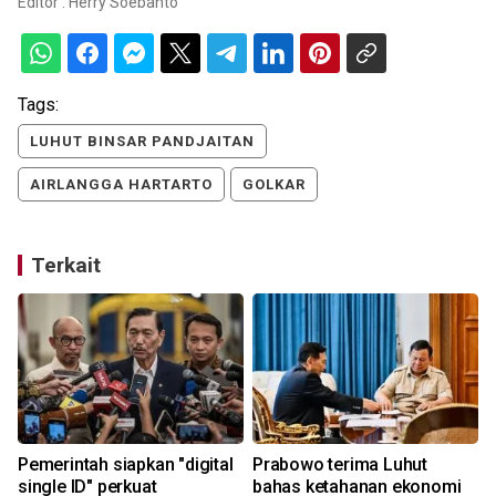
Editor :
Herry Soebanto
Tags:
LUHUT BINSAR PANDJAITAN
AIRLANGGA HARTARTO
GOLKAR
Terkait
Pemerintah siapkan "digital
Prabowo terima Luhut
single ID" perkuat
bahas ketahanan ekonomi