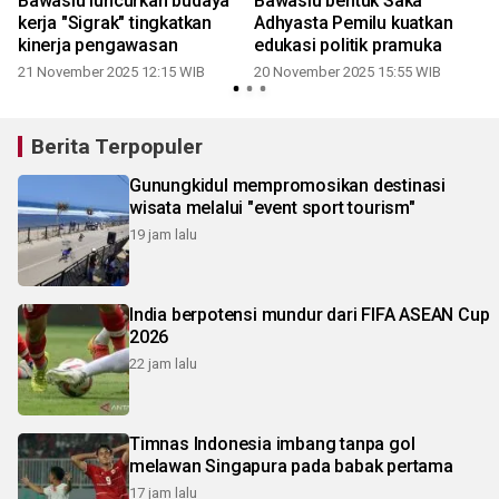
Bawaslu luncurkan budaya
Bawaslu bentuk Saka
kerja "Sigrak" tingkatkan
Adhyasta Pemilu kuatkan
kinerja pengawasan
edukasi politik pramuka
21 November 2025 12:15 WIB
20 November 2025 15:55 WIB
Berita Terpopuler
Gunungkidul mempromosikan destinasi
wisata melalui "event sport tourism"
19 jam lalu
India berpotensi mundur dari FIFA ASEAN Cup
2026
22 jam lalu
Timnas Indonesia imbang tanpa gol
melawan Singapura pada babak pertama
17 jam lalu