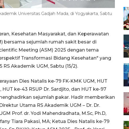
ademik Universitas Gadjah Mada, di Yogyakarta, Sabtu
eran, Kesehatan Masyarakat, dan Keperawatan
) bersama sejumlah rumah sakit besar di
ientific Meeting (ASM) 2025 dengan tema
rspektif Transformasi Bidang Kesehatan" yang
 5 RS Akademik UGM, Sabtu (15/2).
erayaan Dies Natalis ke-79 FK-KMK UGM, HUT
 HUT ke-43 RSUP Dr. Sardjito, dan HUT ke-97
 menghadirkan sejumlah pakar. Hadir memberikan
Direktur Utama RS Akademik UGM – Dr. Dr.
GM Prof. dr. Yodi Mahendradhata, M.Sc, Ph.D,
any Tiara Pakasi, MA; Ketua Dies Natalis ke-79