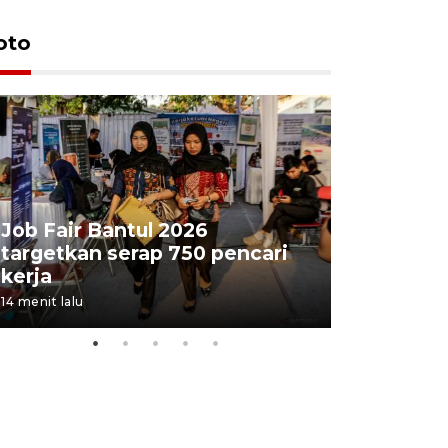
oto
Job Fair Bantul 2026
targetkan serap 750 pencari
Lelang b
kerja
Kejaksaa
14 menit lalu
4 jam lalu