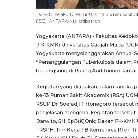
Darwito selaku Direktur Utama Rumah Sakit Ak
(15/2). ANTARA/Nur Istibsaroh
Yogyakarta (ANTARA) - Fakultas Kedokt
(FK-KMK) Universitas Gadjah Mada (UGM
Yogyakarta menyelenggarakan Annual Sc
“Penanggulangan Tuberkulosis dalam Pe
berlangsung di Ruang Auditorium, lantai
Kegiatan yang diadakan dalam rangka p
ke-13 Rumah Sakit Akademik (RSA) UGM,
RSUP Dr. Soeradji Tirtonegoro tersebut
penjelasan mengenai kegiatan tersebut 
Darwito, SH, SpB(K)Onk; Dekan FK-KMK U
FRSPH; Tim Kerja TB Kemenkes RI dr. Tiff