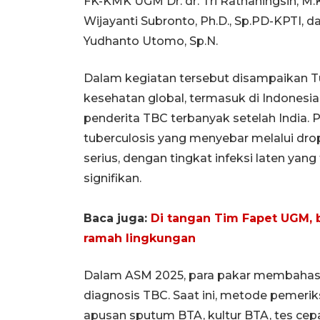
FK-KMK UGM Dr. dr. Tri Ratnaningsih, M.Ke
Wijayanti Subronto, Ph.D., Sp.PD-KPTI,
Yudhanto Utomo, Sp.N.
Dalam kegiatan tersebut disampaikan T
kesehatan global, termasuk di Indones
penderita TBC terbanyak setelah India.
tuberculosis yang menyebar melalui dr
serius, dengan tingkat infeksi laten yang
signifikan.
Baca juga:
Di tangan Tim Fapet UGM, b
ramah lingkungan
Dalam ASM 2025, para pakar membahas 
diagnosis TBC. Saat ini, metode pemeri
apusan sputum BTA, kultur BTA, tes cepa