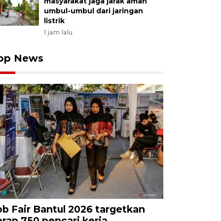
masyarakat jaga jarak aman
umbul-umbul dari jaringan
listrik
1 jam lalu
op News
ob Fair Bantul 2026 targetkan
erap 750 pencari kerja