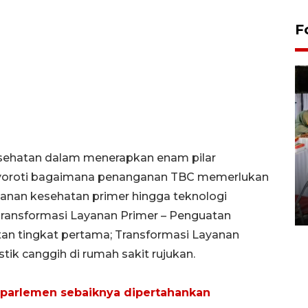
F
sehatan dalam menerapkan enam pilar
Pameran seni rupa karya
nyoroti bagaimana penanganan TBC memerlukan
seniman neurodivergen
yanan kesehatan primer hingga teknologi
03 August 2026 13:03 WIB
Transformasi Layanan Primer – Penguatan
hatan tingkat pertama; Transformasi Layanan
ik canggih di rumah sakit rujukan.
 parlemen sebaiknya dipertahankan