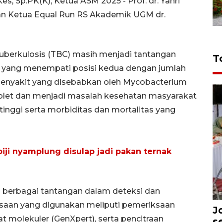
s, Sp.PK(K); Ketua ASM 2025 - Prof. dr. Yanri
 dan Ketua Equal Run RS Akademik UGM dr.
uberkulosis (TBC) masih menjadi tantangan
T
ia yang menempati posisi kedua dengan jumlah
 Penyakit yang disebabkan oleh Mycobacterium
oplet dan menjadi masalah kesehatan masyarakat
 tinggi serta morbiditas dan mortalitas yang
iji nyamplung disulap jadi pakan ternak
berbagai tantangan dalam deteksi dan
ksaan yang digunakan meliputi pemeriksaan
J
t molekuler (GenXpert), serta pencitraan
s