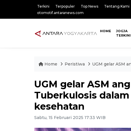
Terkini
Terpopuler
Top News
Tentang Kami
otomotif.antaranews.com
HOME
JOGJA
TERKINI
Home
Peristiwa
UGM gelar ASM an
UGM gelar ASM ang
Tuberkulosis dalam 
kesehatan
Sabtu, 15 Februari 2025 17:33 WIB