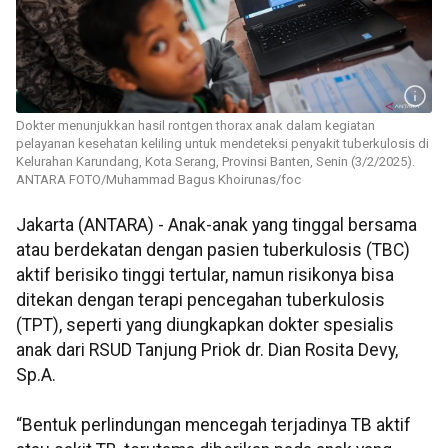
Dokter menunjukkan hasil rontgen thorax anak dalam kegiatan
pelayanan kesehatan keliling untuk mendeteksi penyakit tuberkulosis di
Kelurahan Karundang, Kota Serang, Provinsi Banten, Senin (3/2/2025).
ANTARA FOTO/Muhammad Bagus Khoirunas/foc
Jakarta (ANTARA) - Anak-anak yang tinggal bersama
atau berdekatan dengan pasien tuberkulosis (TBC)
aktif berisiko tinggi tertular, namun risikonya bisa
ditekan dengan terapi pencegahan tuberkulosis
(TPT), seperti yang diungkapkan dokter spesialis
anak dari RSUD Tanjung Priok dr. Dian Rosita Devy,
Sp.A.
“Bentuk perlindungan mencegah terjadinya TB aktif