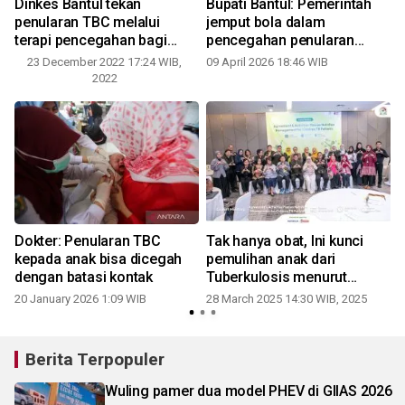
Dinkes Bantul tekan
Bupati Bantul: Pemerintah
n
penularan TBC melalui
jemput bola dalam
terapi pencegahan bagi
pencegahan penularan
kontak erat
tuberkulosis
23 December 2022 17:24 WIB,
09 April 2026 18:46 WIB
2022
Dokter: Penularan TBC
Tak hanya obat, Ini kunci
kepada anak bisa dicegah
pemulihan anak dari
dengan batasi kontak
Tuberkulosis menurut
APKESMI
20 January 2026 1:09 WIB
28 March 2025 14:30 WIB, 2025
Berita Terpopuler
Wuling pamer dua model PHEV di GIIAS 2026