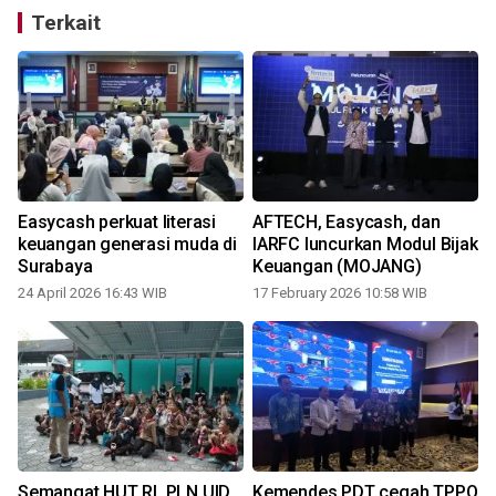
Terkait
Easycash perkuat literasi
AFTECH, Easycash, dan
keuangan generasi muda di
IARFC luncurkan Modul Bijak
Surabaya
Keuangan (MOJANG)
24 April 2026 16:43 WIB
17 February 2026 10:58 WIB
2
Semangat HUT RI, PLN UID
Kemendes PDT cegah TPPO