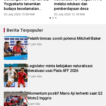
Yogyakarta tanamkan
melalui edukasi dan
budaya keselamatan
pemberdayaan desa
kelistrikan sejak dini
30 July 2026 15:58 WIB
30 July 2026 12:18 WIB
2
Berita Terpopuler
Pelatih timnas soroti potensi Mitchell Baker
21 jam lalu
Legislator minta kebijakan naturalisasi
dievaluasi usai Piala AFF 2026
11 jam lalu
Momentum positif Mario Aji terhenti saat Q2
Moto2 Inggris
9 jam lalu