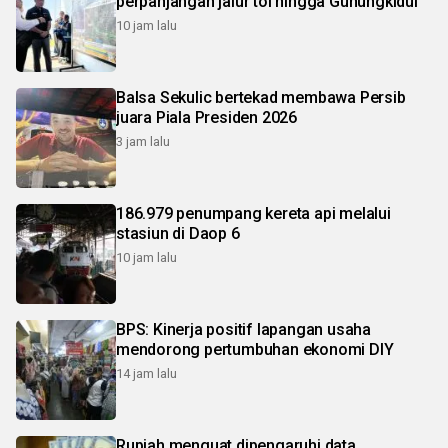
perpanjangan jalur tol hingga Gunungkidul
10 jam lalu
Balsa Sekulic bertekad membawa Persib
juara Piala Presiden 2026
3 jam lalu
186.979 penumpang kereta api melalui
stasiun di Daop 6
10 jam lalu
BPS: Kinerja positif lapangan usaha
mendorong pertumbuhan ekonomi DIY
14 jam lalu
Rupiah menguat dipengaruhi data