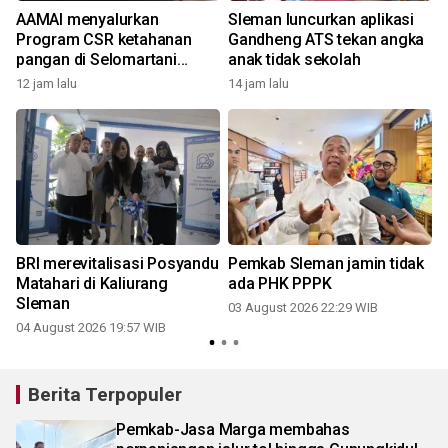
AAMAI menyalurkan
Sleman luncurkan aplikasi
Program CSR ketahanan
Gandheng ATS tekan angka
pangan di Selomartani
anak tidak sekolah
Sleman
12 jam lalu
14 jam lalu
BRI merevitalisasi Posyandu
Pemkab Sleman jamin tidak
Matahari di Kaliurang
ada PHK PPPK
Sleman
03 August 2026 22:29 WIB
04 August 2026 19:57 WIB
Berita Terpopuler
Pemkab-Jasa Marga membahas