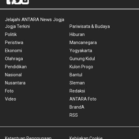
Jelajahi ANTARA News Jogja
Jogja Terkini
Pariwisata & Budaya
Politik
Hiburan
Peristiwa
Mancanegara
Ekonomi
Yogyakarta
Olahraga
Gunung Kidul
Pendidikan
Kulon Progo
Nasional
Bantul
Nusantara
Sleman
Foto
Redaksi
Video
ANTARA Foto
BrandA
RSS
Ketentuan Penggunaan
Kebijakan Cookie