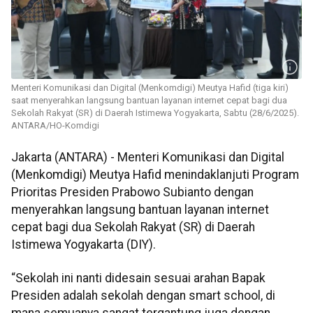
Menteri Komunikasi dan Digital (Menkomdigi) Meutya Hafid (tiga kiri)
saat menyerahkan langsung bantuan layanan internet cepat bagi dua
Sekolah Rakyat (SR) di Daerah Istimewa Yogyakarta, Sabtu (28/6/2025).
ANTARA/HO-Komdigi
Jakarta (ANTARA) - Menteri Komunikasi dan Digital
(Menkomdigi) Meutya Hafid menindaklanjuti Program
Prioritas Presiden Prabowo Subianto dengan
menyerahkan langsung bantuan layanan internet
cepat bagi dua Sekolah Rakyat (SR) di Daerah
Istimewa Yogyakarta (DIY).
“Sekolah ini nanti didesain sesuai arahan Bapak
Presiden adalah sekolah dengan smart school, di
mana semuanya sangat tergantung juga dengan