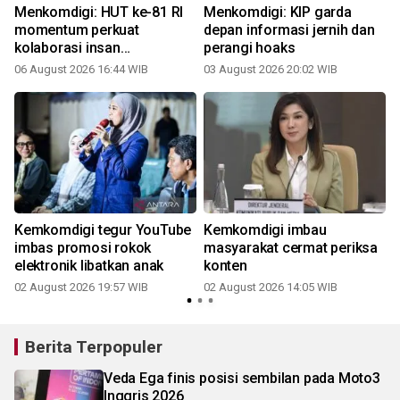
Menkomdigi: HUT ke-81 RI
Menkomdigi: KIP garda
momentum perkuat
depan informasi jernih dan
kolaborasi insan
perangi hoaks
Kemkomdigi
06 August 2026 16:44 WIB
03 August 2026 20:02 WIB
3
Kemkomdigi tegur YouTube
Kemkomdigi imbau
imbas promosi rokok
masyarakat cermat periksa
elektronik libatkan anak
konten
02 August 2026 19:57 WIB
02 August 2026 14:05 WIB
2
Berita Terpopuler
Veda Ega finis posisi sembilan pada Moto3
Inggris 2026