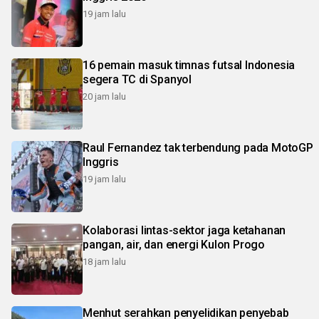
19 jam lalu
16 pemain masuk timnas futsal Indonesia
segera TC di Spanyol
20 jam lalu
Raul Fernandez tak terbendung pada MotoGP
Inggris
19 jam lalu
Kolaborasi lintas-sektor jaga ketahanan
pangan, air, dan energi Kulon Progo
18 jam lalu
Menhut serahkan penyelidikan penyebab