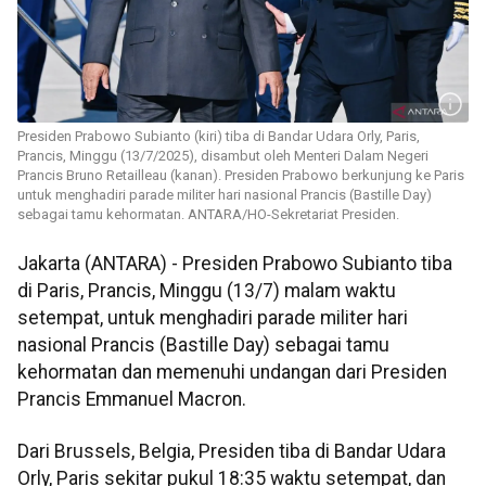
Presiden Prabowo Subianto (kiri) tiba di Bandar Udara Orly, Paris,
Prancis, Minggu (13/7/2025), disambut oleh Menteri Dalam Negeri
Prancis Bruno Retailleau (kanan). Presiden Prabowo berkunjung ke Paris
untuk menghadiri parade militer hari nasional Prancis (Bastille Day)
sebagai tamu kehormatan. ANTARA/HO-Sekretariat Presiden.
Jakarta (ANTARA) - Presiden Prabowo Subianto tiba
di Paris, Prancis, Minggu (13/7) malam waktu
setempat, untuk menghadiri parade militer hari
nasional Prancis (Bastille Day) sebagai tamu
kehormatan dan memenuhi undangan dari Presiden
Prancis Emmanuel Macron.
Dari Brussels, Belgia, Presiden tiba di Bandar Udara
Orly, Paris sekitar pukul 18:35 waktu setempat, dan