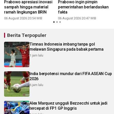
Prabowo apresiasi inovasi
Prabowo ingin pimpin
sampah hingga material
pemerintahan berlandaskan
ramah lingkungan BRIN
fakta
06 August 2026 20:54 WIB
06 August 2026 20:47 WIB
Berita Terpopuler
Timnas Indonesia imbang tanpa gol
melawan Singapura pada babak pertama
1 jam lalu
India berpotensi mundur dari FIFA ASEAN Cup
2026
6 jam lalu
Alex Marquez ungguli Bezzecchi untuk jadi
tercepat di FP1 GP Inggris