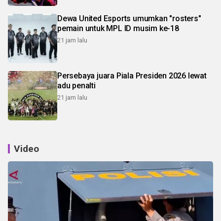
Dewa United Esports umumkan "rosters"
pemain untuk MPL ID musim ke-18
21 jam lalu
Persebaya juara Piala Presiden 2026 lewat
adu penalti
21 jam lalu
Video