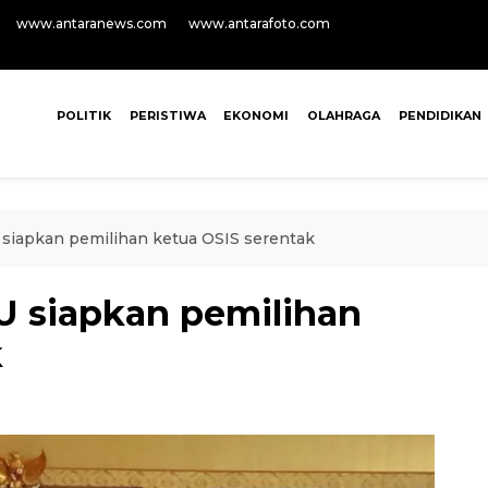
www.antaranews.com
www.antarafoto.com
POLITIK
PERISTIWA
EKONOMI
OLAHRAGA
PENDIDIKAN
siapkan pemilihan ketua OSIS serentak
U siapkan pemilihan
k