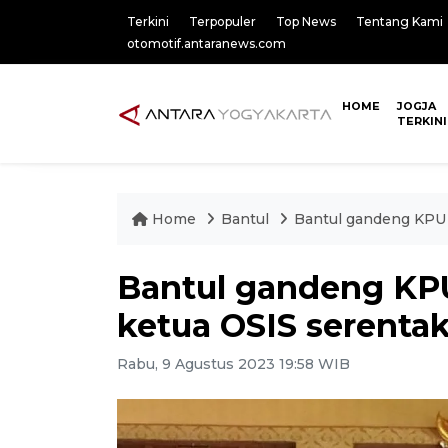
Terkini
Terpopuler
Top News
Tentang Kami
otomotif.antaranews.com
HOME
JOGJA
TERKINI
Home
Bantul
Bantul gandeng KPU 
Bantul gandeng KP
ketua OSIS serenta
Rabu, 9 Agustus 2023 19:58 WIB