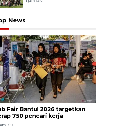
1 jam lalu
op News
ob Fair Bantul 2026 targetkan
erap 750 pencari kerja
jam lalu