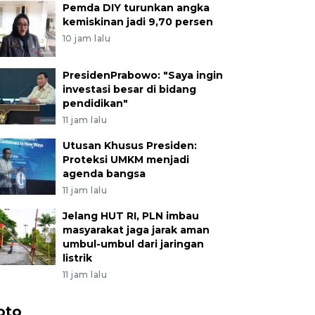
Pemda DIY turunkan angka
kemiskinan jadi 9,70 persen
10 jam lalu
PresidenPrabowo: "Saya ingin
investasi besar di bidang
pendidikan"
11 jam lalu
Utusan Khusus Presiden:
Proteksi UMKM menjadi
agenda bangsa
11 jam lalu
Jelang HUT RI, PLN imbau
masyarakat jaga jarak aman
umbul-umbul dari jaringan
listrik
11 jam lalu
oto