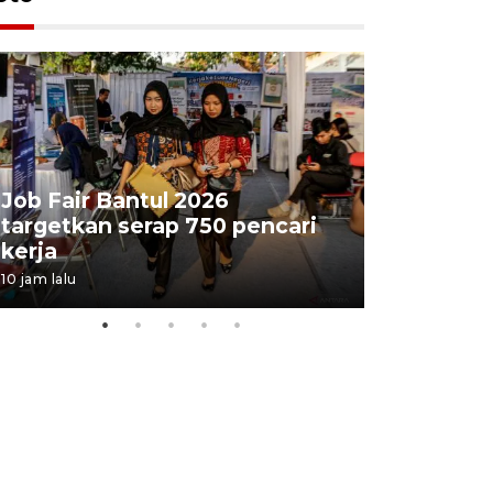
Job Fair Bantul 2026
targetkan serap 750 pencari
Lelang b
kerja
Kejaksaa
10 jam lalu
14 jam lalu