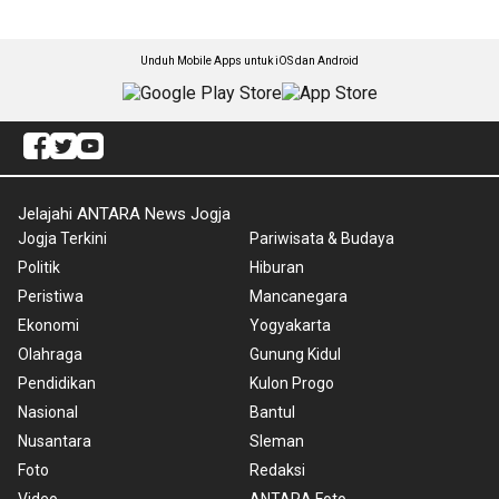
Unduh Mobile Apps untuk iOS dan Android
Jelajahi ANTARA News Jogja
Jogja Terkini
Pariwisata & Budaya
Politik
Hiburan
Peristiwa
Mancanegara
Ekonomi
Yogyakarta
Olahraga
Gunung Kidul
Pendidikan
Kulon Progo
Nasional
Bantul
Nusantara
Sleman
Foto
Redaksi
Video
ANTARA Foto