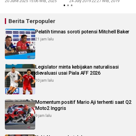
20 June 2025 15:06 WIB, 2025
24 July 2019 22:27 WIB, 2019
2
Berita Terpopuler
Pelatih timnas soroti potensi Mitchell Baker
21 jam lalu
Legislator minta kebijakan naturalisasi
dievaluasi usai Piala AFF 2026
10 jam lalu
Momentum positif Mario Aji terhenti saat Q2
Moto2 Inggris
9 jam lalu