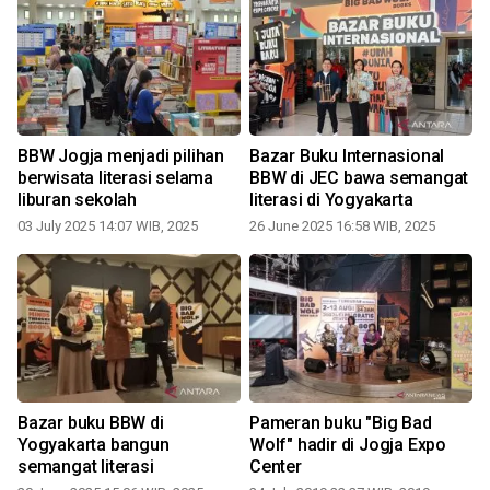
BBW Jogja menjadi pilihan
Bazar Buku Internasional
berwisata literasi selama
BBW di JEC bawa semangat
liburan sekolah
literasi di Yogyakarta
03 July 2025 14:07 WIB, 2025
26 June 2025 16:58 WIB, 2025
1
Bazar buku BBW di
Pameran buku "Big Bad
Yogyakarta bangun
Wolf" hadir di Jogja Expo
semangat literasi
Center