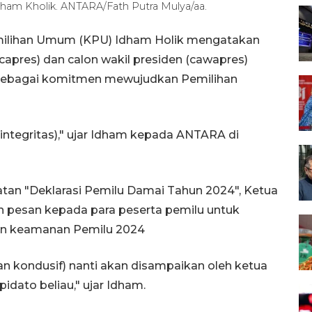
am Kholik. ANTARA/Fath Putra Mulya/aa.
milihan Umum (KPU) Idham Holik mengatakan
apres) dan calon wakil presiden (cawapres)
 sebagai komitmen mewujudkan Pemilihan
integritas)," ujar Idham kepada ANTARA di
an "Deklarasi Pemilu Damai Tahun 2024", Ketua
 pesan kepada para peserta pemilu untuk
an keamanan Pemilu 2024
an kondusif) nanti akan disampaikan oleh ketua
idato beliau," ujar Idham.