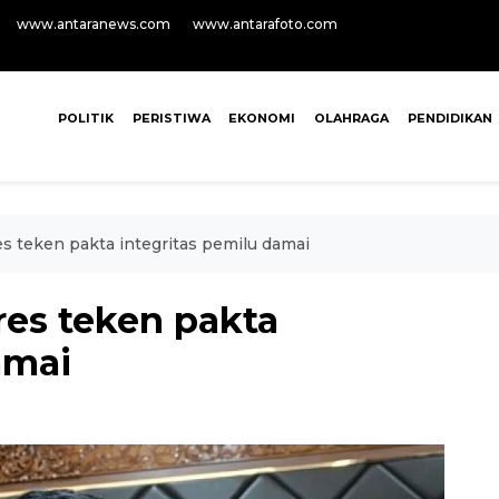
www.antaranews.com
www.antarafoto.com
POLITIK
PERISTIWA
EKONOMI
OLAHRAGA
PENDIDIKAN
 teken pakta integritas pemilu damai
es teken pakta
amai