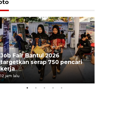
oto
Job Fair Bantul 2026
targetkan serap 750 pencari
Lelang b
kerja
Kejaksaa
12 jam lalu
17 jam lalu