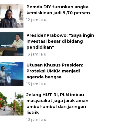
Pemda DIY turunkan angka
kemiskinan jadi 9,70 persen
12 jam lalu
PresidenPrabowo: "Saya ingin
investasi besar di bidang
pendidikan"
13 jam lalu
Utusan Khusus Presiden:
Proteksi UMKM menjadi
agenda bangsa
13 jam lalu
Jelang HUT RI, PLN imbau
masyarakat jaga jarak aman
umbul-umbul dari jaringan
listrik
13 jam lalu