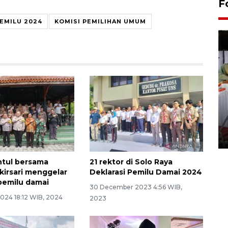
F
EMILU 2024
KOMISI PEMILIHAN UMUM
Pameran seni rupa karya
seniman neurodivergen
03 August 2026 13:03 WIB
ntul bersama
21 rektor di Solo Raya
irsari menggelar
Deklarasi Pemilu Damai 2024
 pemilu damai
30 December 2023 4:56 WIB,
2024 18:12 WIB, 2024
2023