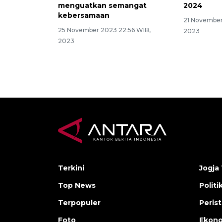
menguatkan semangat
2024
kebersamaan
21 November
25 November 2023 22:56 WIB,
2023
2023
Terkini
Jogja 
Top News
Politi
Terpopuler
Peris
Foto
Ekon