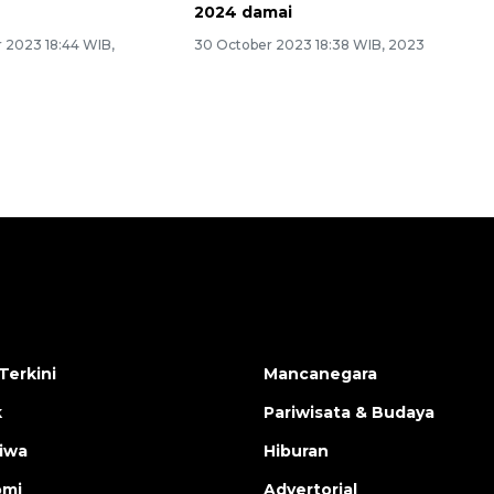
2024 damai
 2023 18:44 WIB,
30 October 2023 18:38 WIB, 2023
Terkini
Mancanegara
k
Pariwisata & Budaya
tiwa
Hiburan
omi
Advertorial