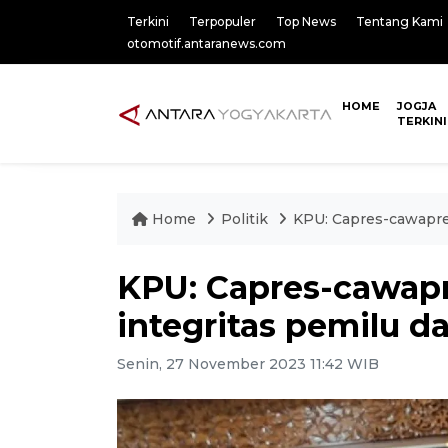
Terkini
Terpopuler
Top News
Tentang Kami
otomotif.antaranews.com
HOME
JOGJA
TERKINI
Home
Politik
KPU: Capres-cawapres
KPU: Capres-cawapr
integritas pemilu d
Senin, 27 November 2023 11:42 WIB