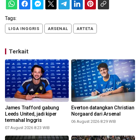
Tags:
LIGA INGGRIS
ARSENAL
ARTETA
Terkait
James Trafford gabung
Everton datangkan Christian
u
Leeds United, jadi kiper
Norgaard dari Arsenal
termahal Inggris
06 August 2026 8:29 WIB
07 August 2026 8:23 WIB