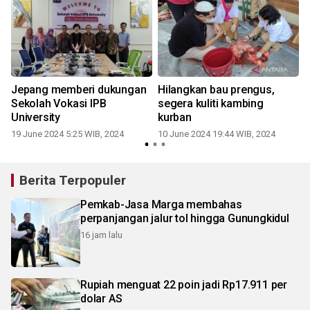
Jepang memberi dukungan
Hilangkan bau prengus,
Sekolah Vokasi IPB
segera kuliti kambing
University
kurban
19 June 2024 5:25 WIB, 2024
10 June 2024 19:44 WIB, 2024
2
Berita Terpopuler
Pemkab-Jasa Marga membahas
perpanjangan jalur tol hingga Gunungkidul
16 jam lalu
Rupiah menguat 22 poin jadi Rp17.911 per
dolar AS