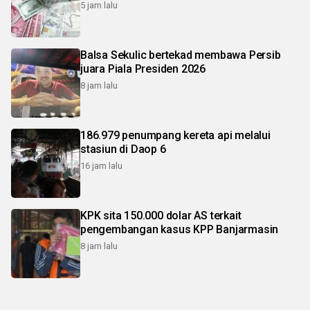
5 jam lalu
Balsa Sekulic bertekad membawa Persib
juara Piala Presiden 2026
8 jam lalu
186.979 penumpang kereta api melalui
stasiun di Daop 6
16 jam lalu
KPK sita 150.000 dolar AS terkait
pengembangan kasus KPP Banjarmasin
8 jam lalu