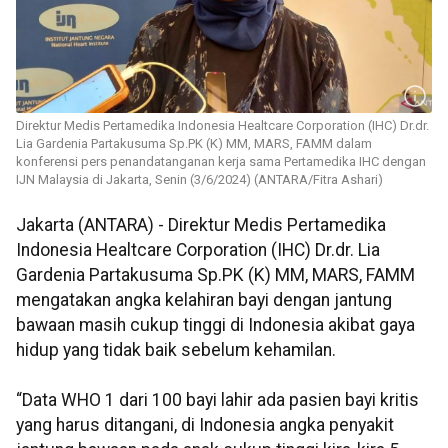
Direktur Medis Pertamedika Indonesia Healtcare Corporation (IHC) Dr.dr.
Lia Gardenia Partakusuma Sp.PK (K) MM, MARS, FAMM dalam
konferensi pers penandatanganan kerja sama Pertamedika IHC dengan
IJN Malaysia di Jakarta, Senin (3/6/2024) (ANTARA/Fitra Ashari)
Jakarta (ANTARA) - Direktur Medis Pertamedika
Indonesia Healtcare Corporation (IHC) Dr.dr. Lia
Gardenia Partakusuma Sp.PK (K) MM, MARS, FAMM
mengatakan angka kelahiran bayi dengan jantung
bawaan masih cukup tinggi di Indonesia akibat gaya
hidup yang tidak baik sebelum kehamilan.
“Data WHO 1 dari 100 bayi lahir ada pasien bayi kritis
yang harus ditangani, di Indonesia angka penyakit