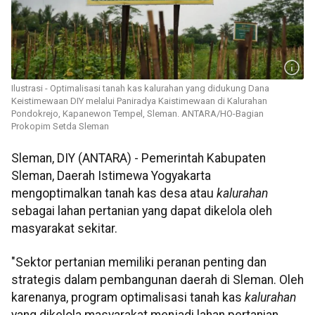
Ilustrasi - Optimalisasi tanah kas kalurahan yang didukung Dana
Keistimewaan DIY melalui Paniradya Kaistimewaan di Kalurahan
Pondokrejo, Kapanewon Tempel, Sleman. ANTARA/HO-Bagian
Prokopim Setda Sleman
Sleman, DIY (ANTARA) - Pemerintah Kabupaten
Sleman, Daerah Istimewa Yogyakarta
mengoptimalkan tanah kas desa atau
kalurahan
sebagai lahan pertanian yang dapat dikelola oleh
masyarakat sekitar.
"Sektor pertanian memiliki peranan penting dan
strategis dalam pembangunan daerah di Sleman. Oleh
karenanya, program optimalisasi tanah kas
kalurahan
yang dikelola masyarakat menjadi lahan pertanian