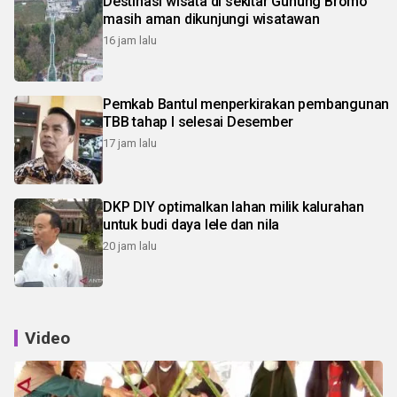
Destinasi wisata di sekitar Gunung Bromo
masih aman dikunjungi wisatawan
16 jam lalu
Pemkab Bantul menperkirakan pembangunan
TBB tahap I selesai Desember
17 jam lalu
DKP DIY optimalkan lahan milik kalurahan
untuk budi daya lele dan nila
20 jam lalu
Video