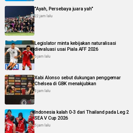
"Ayah, Persebaya juara yah"
22 jam lalu
Legislator minta kebijakan naturalisasi
dievaluasi usai Piala AFF 2026
5 jam lalu
Xabi Alonso sebut dukungan penggemar
Chelsea di GBK menakjubkan
3 jam lalu
Indonesia kalah 0-3 dari Thailand pada Leg 2
SEA V Cup 2026
5 jam lalu