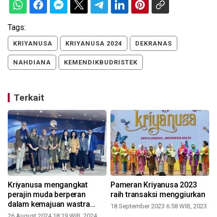
Tags:
KRIYANUSA
KRIYANUSA 2024
DEKRANAS
NAHDIANA
KEMENDIKBUDRISTEK
Terkait
Kriyanusa mengangkat
Pameran Kriyanusa 2023
perajin muda berperan
raih transaksi menggiurkan
dalam kemajuan wastra
18 September 2023 6:58 WIB, 2023
Indonesia
26 August 2024 18:19 WIB, 2024