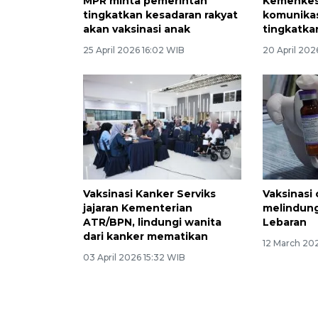
MPR minta pemerintah
Kemenkes
tingkatkan kesadaran rakyat
komunikas
akan vaksinasi anak
tingkatka
25 April 2026 16:02 WIB
20 April 202
Vaksinasi Kanker Serviks
Vaksinasi
jajaran Kementerian
melindung
ATR/BPN, lindungi wanita
Lebaran
dari kanker mematikan
12 March 202
03 April 2026 15:32 WIB