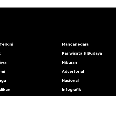
Terkini
Mancanegara
k
Pariwisata & Budaya
tiwa
Hiburan
omi
Advertorial
aga
Nasional
dikan
Infografik