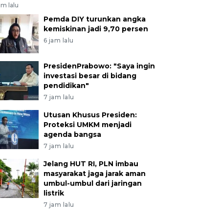
am lalu
Pemda DIY turunkan angka
kemiskinan jadi 9,70 persen
6 jam lalu
PresidenPrabowo: "Saya ingin
investasi besar di bidang
pendidikan"
7 jam lalu
Utusan Khusus Presiden:
Proteksi UMKM menjadi
agenda bangsa
7 jam lalu
Jelang HUT RI, PLN imbau
masyarakat jaga jarak aman
umbul-umbul dari jaringan
listrik
7 jam lalu