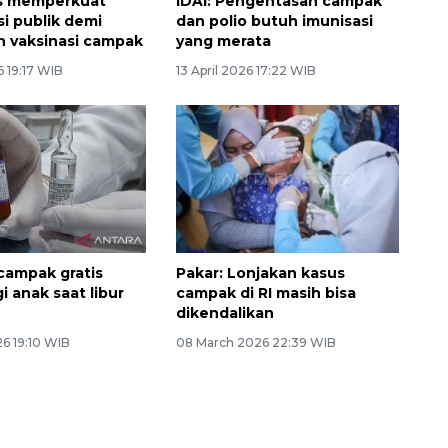
 memperkuat
IDAI: Pengentasan campak
i publik demi
dan polio butuh imunisasi
n vaksinasi campak
yang merata
6 19:17 WIB
13 April 2026 17:22 WIB
 campak gratis
Pakar: Lonjakan kasus
i anak saat libur
campak di RI masih bisa
dikendalikan
6 19:10 WIB
08 March 2026 22:39 WIB