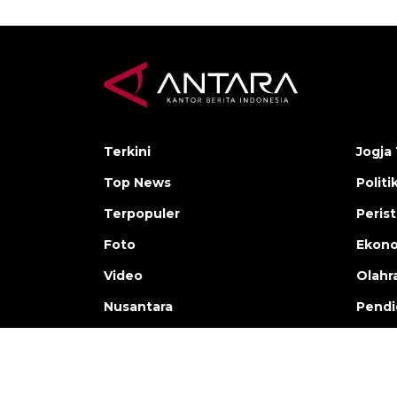
Terkini
Jogja 
Top News
Politi
Terpopuler
Peris
Foto
Ekon
Video
Olahr
Nusantara
Pendi
Copyright © ANTARA