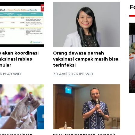
F
akan koordinasi
Orang dewasa pernah
ksinasi rabies
vaksinasi campak masih bisa
nular
terinfeksi
Pameran seni rupa karya
6 19:49 WIB
30 April 2026 11:11 WIB
seniman neurodivergen
03 August 2026 13:03 WIB