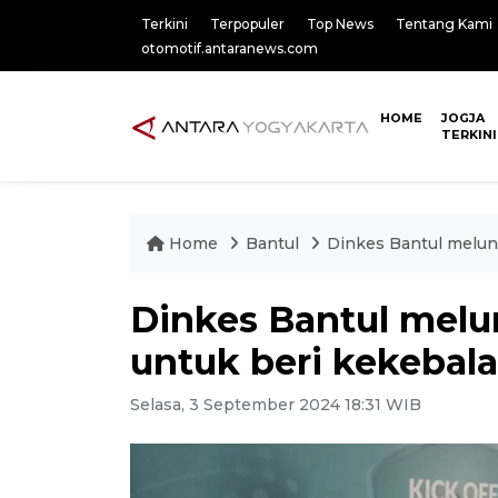
Terkini
Terpopuler
Top News
Tentang Kami
otomotif.antaranews.com
HOME
JOGJA
TERKINI
Home
Bantul
Dinkes Bantul melun
Dinkes Bantul melu
untuk beri kekebal
Selasa, 3 September 2024 18:31 WIB