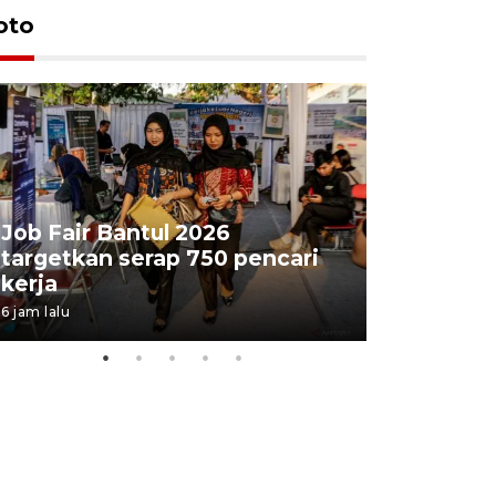
oto
Job Fair Bantul 2026
targetkan serap 750 pencari
Lelang b
kerja
Kejaksaa
6 jam lalu
10 jam lalu