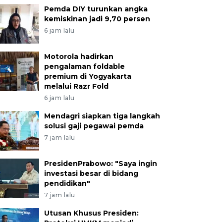
Pemda DIY turunkan angka
kemiskinan jadi 9,70 persen
6 jam lalu
Motorola hadirkan
pengalaman foldable
premium di Yogyakarta
melalui Razr Fold
6 jam lalu
Mendagri siapkan tiga langkah
solusi gaji pegawai pemda
7 jam lalu
PresidenPrabowo: "Saya ingin
investasi besar di bidang
pendidikan"
7 jam lalu
Utusan Khusus Presiden: